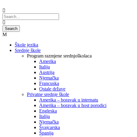
Škole jezika
Srednje škole
Program razmjene srednjoškolaca
Amerika
Italija
Austrija
Njemačka
Francuska
Ostale države
Privatne srednje škole
Amerika – boravak u internatu
Amerika – boravak u host porodici
Engleska
Italija
Njemačka
Švajcarska
Španija