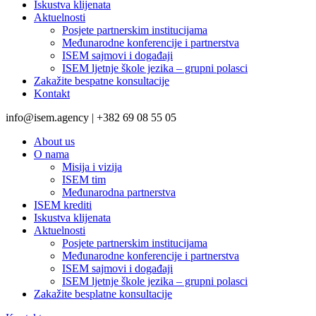
Iskustva klijenata
Aktuelnosti
Posjete partnerskim institucijama
Međunarodne konferencije i partnerstva
ISEM sajmovi i događaji
ISEM ljetnje škole jezika – grupni polasci
Zakažite bespatne konsultacije
Kontakt
info@isem.agency | +382 69 08 55 05
About us
O nama
Misija i vizija
ISEM tim
Međunarodna partnerstva
ISEM krediti
Iskustva klijenata
Aktuelnosti
Posjete partnerskim institucijama
Međunarodne konferencije i partnerstva
ISEM sajmovi i događaji
ISEM ljetnje škole jezika – grupni polasci
Zakažite besplatne konsultacije