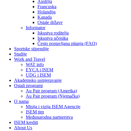
Austrija
Francuska
Holandija
Kanada
Ostale države
Informator
Iskustva roditelja
Iskustva učenika
Često postavljana pitanja (FAQ)
Sportske stipendije
Studije
Work and Travel
WAT info
EYCA i ISEM
UDG i ISEM
Akademsko usmjeravanje
Ostali programi
Au Pair program (Amerika)
Au Pair program (Njemačka)
O nama
Misija i vizija ISEM Agencije
ISEM tim
Međunarodna partnerstva
ISEM krediti
About Us