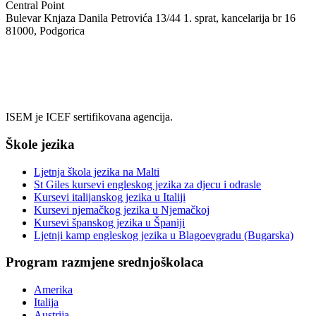
Central Point
Bulevar Knjaza Danila Petrovića 13/44 1. sprat, kancelarija br 16
81000, Podgorica
+382 69 08 55 05
info@isem.agency
ISEM je ICEF sertifikovana agencija.
Škole jezika
Ljetnja škola jezika na Malti
St Giles kursevi engleskog jezika za djecu i odrasle
Kursevi italijanskog jezika u Italiji
Kursevi njemačkog jezika u Njemačkoj
Kursevi španskog jezika u Španiji
Ljetnji kamp engleskog jezika u Blagoevgradu (Bugarska)
Program razmjene srednjoškolaca
Amerika
Italija
Austrija