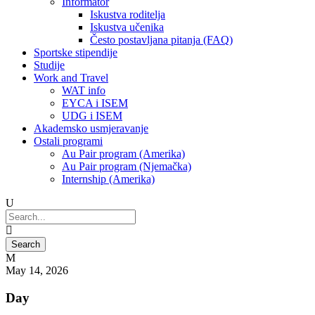
Informator
Iskustva roditelja
Iskustva učenika
Često postavljana pitanja (FAQ)
Sportske stipendije
Studije
Work and Travel
WAT info
EYCA i ISEM
UDG i ISEM
Akademsko usmjeravanje
Ostali programi
Au Pair program (Amerika)
Au Pair program (Njemačka)
Internship (Amerika)
May 14, 2026
Day