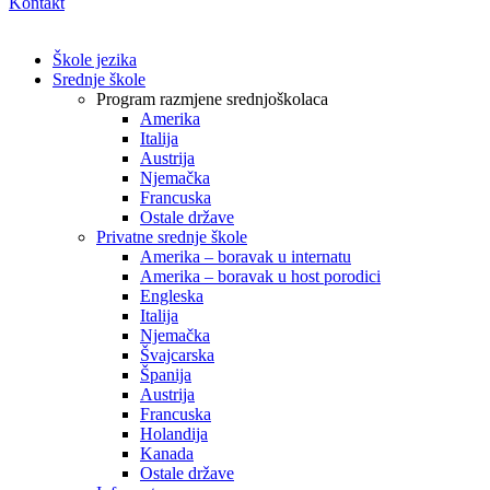
Kontakt
Škole jezika
Srednje škole
Program razmjene srednjoškolaca
Amerika
Italija
Austrija
Njemačka
Francuska
Ostale države
Privatne srednje škole
Amerika – boravak u internatu
Amerika – boravak u host porodici
Engleska
Italija
Njemačka
Švajcarska
Španija
Austrija
Francuska
Holandija
Kanada
Ostale države