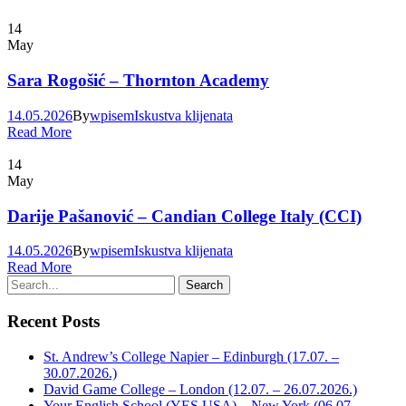
14
May
Sara Rogošić – Thornton Academy
14.05.2026
By
wpisem
Iskustva klijenata
Read More
14
May
Darije Pašanović – Candian College Italy (CCI)
14.05.2026
By
wpisem
Iskustva klijenata
Read More
Recent Posts
St. Andrew’s College Napier – Edinburgh (17.07. –
30.07.2026.)
David Game College – London (12.07. – 26.07.2026.)
Your English School (YES USA) – New York (06.07. –