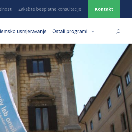
elnosti
Zakažite besplatne konsultacije
Kontakt
demsko usmjeravanje
Ostali programi