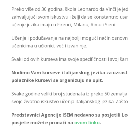
Preko više od 30 godina, škola Leonardo da Vinči je jedna
zahvaljujući svom iskustvu i želji da se konstantno us
učenje jezika imaju u Firenci, Milanu, Rimu i Sieni.
Učenje i podučavanje na najbolji mogući način osnovni j
učenicima u učionici, već i izvan nje.
Svaki od ovih kurseva ima svoje specifičnosti i svoj šarm
Nudimo Vam kurseve italijanskog jezika za uzrast
polaznike kursevi se organizuju na upit.
Svake godine veliki broj studenata iz preko 50 zemalja
svoje životno iskustvo učenja italijanskog jezika. Zašto 
Predstavnici Agencije ISEM nedavno su posjetili
Le
posjete možete pronaći na
ovom linku
.