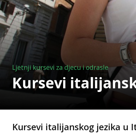
Ljetnji kursevi za djecu i odrasle
Kursevi italijansk
Kursevi italijanskog jezika u It