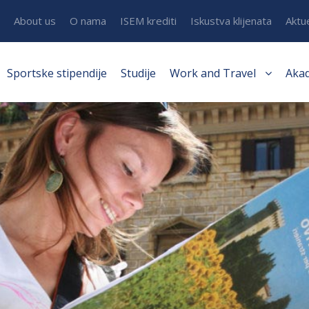
About us
O nama
ISEM krediti
Iskustva klijenata
Aktu
Sportske stipendije
Studije
Work and Travel
Aka