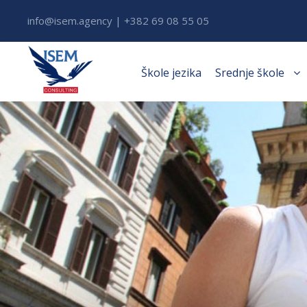
info@isem.agency | +382 69 08 55 05
Škole jezika
Srednje škole