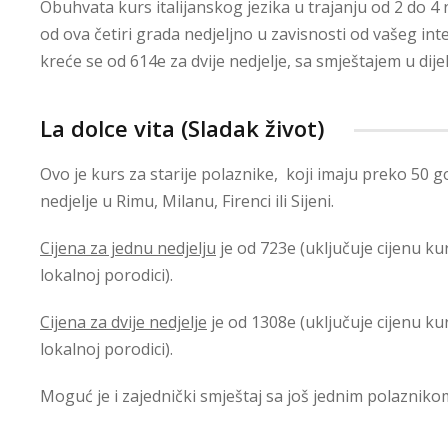
Obuhvata kurs italijanskog jezika u trajanju od 2 do
od ova četiri grada nedjeljno u zavisnosti od vašeg int
kreće se od 614e za dvije nedjelje, sa smještajem u di
La dolce vita (Sladak život)
Ovo je kurs za starije polaznike, koji imaju preko 50 go
nedjelje u Rimu, Milanu, Firenci ili Sijeni.
Cijena za jednu nedjelju
je od 723e (uključuje cijenu k
lokalnoj porodici).
Cijena za dvije nedjelje
je od 1308e (uključuje cijenu k
lokalnoj porodici).
Moguć je i zajednički smještaj sa još jednim polazniko