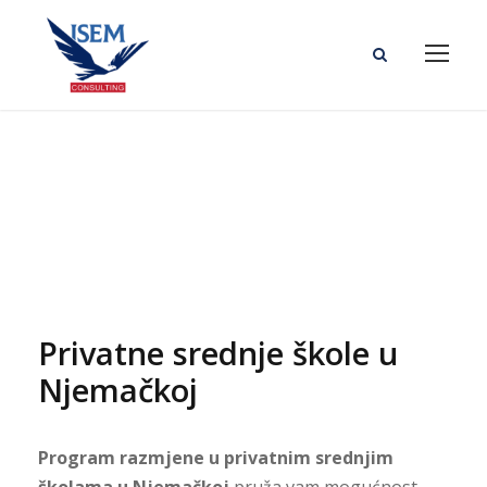
Njemačka
Privatne srednje škole u
Njemačkoj
Program razmjene u privatnim srednjim
školama u Njemačkoj
pruža vam mogućnost