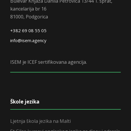
Bulevar Knjaza Danila Petrovića 13/44 1. sprat,
kancelarija br 16
81000, Podgorica
+382 69 08 55 05
info@isem.agency
ISEM je ICEF sertifikovana agencija.
Škole jezika
Ljetnja škola jezika na Malti