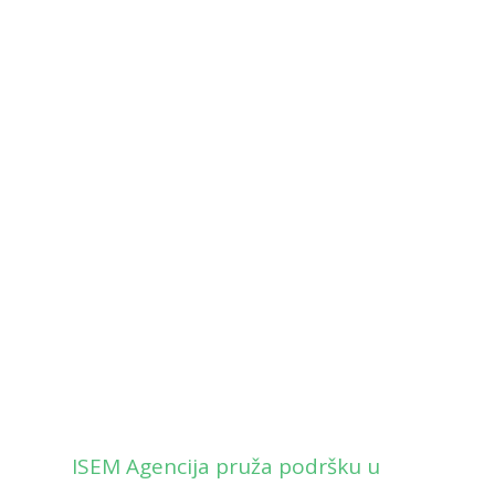
U toku je upis za
akademsku 2026/27
godinu
ISEM Agencija pruža podršku u