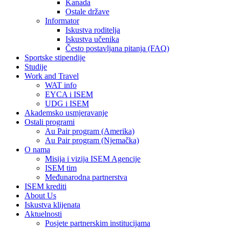
Kanada
Ostale države
Informator
Iskustva roditelja
Iskustva učenika
Često postavljana pitanja (FAQ)
Sportske stipendije
Studije
Work and Travel
WAT info
EYCA i ISEM
UDG i ISEM
Akademsko usmjeravanje
Ostali programi
Au Pair program (Amerika)
Au Pair program (Njemačka)
O nama
Misija i vizija ISEM Agencije
ISEM tim
Međunarodna partnerstva
ISEM krediti
About Us
Iskustva klijenata
Aktuelnosti
Posjete partnerskim institucijama