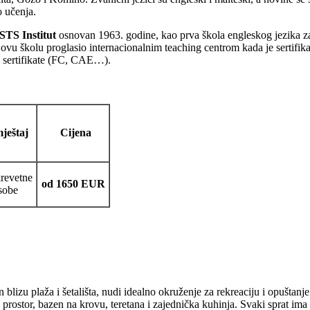
o učenja.
STS Institut
osnovan 1963. godine, kao prva škola engleskog jezika za 
je ovu školu proglasio internacionalnim teaching centrom kada je sertifi
za sertifikate (FC, CAE…).
ještaj
Cijena
krevetne
od 1650 EUR
sobe
 blizu plaža i šetališta, nudi idealno okruženje za rekreaciju i opušta
prostor, bazen na krovu, teretana i zajednička kuhinja. Svaki sprat ima