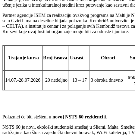
učenje jezika u interkulturalnoj sredini kroz putovanje kao sastavni di
Partner agencije ISEM za realizaciju ovakvog programa na Malti je
N
se u Gziri i ima na desetine hiljada polaznika. Kembridž univerzitet 
– CELTA), a institut je centar i za polaganje svih Kembridž testova 
Kursevi koje ovaj Institut organizuje mogu biti za odrasle i juniore.
Trajanje kursa
Broj časova
Uzrast
Obroci
Sm
tro
14.07.-28.07.2026.
20 nedeljno
13 – 17
3 obroka dnevno
Polaznici će biti sješteni u
novoj NSTS 60 rezidenciji
.
NSTS 60 je novi, ekološki studentski smeštaj u Sliemi, Malta. Smešten
sadržajima kao što su zajednički dnevni boravak, Wi-Fi kafeterija, TV 