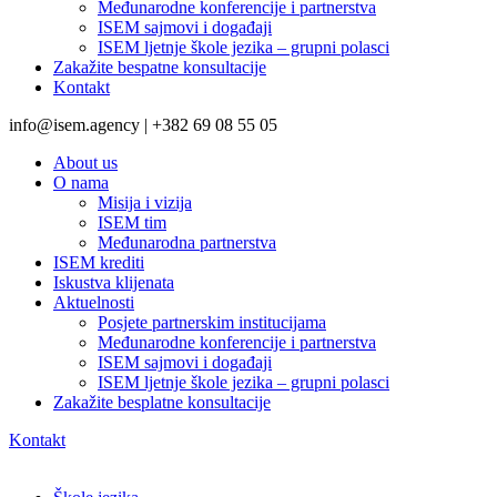
Međunarodne konferencije i partnerstva
ISEM sajmovi i događaji
ISEM ljetnje škole jezika – grupni polasci
Zakažite bespatne konsultacije
Kontakt
info@isem.agency | +382 69 08 55 05
About us
O nama
Misija i vizija
ISEM tim
Međunarodna partnerstva
ISEM krediti
Iskustva klijenata
Aktuelnosti
Posjete partnerskim institucijama
Međunarodne konferencije i partnerstva
ISEM sajmovi i događaji
ISEM ljetnje škole jezika – grupni polasci
Zakažite besplatne konsultacije
Kontakt