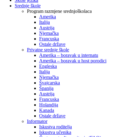
Škole jezika
Srednje škole
Program razmjene srednjoškolaca
Amerika
Italija
Austrija
Njemačka
Francuska
Ostale države
Privatne srednje škole
Amerika – boravak u internatu
Amerika – boravak u host porodici
Engleska
Italija
Njemačka
Švajcarska
Španija
Austrija
Francuska
Holandija
Kanada
Ostale države
Informator
Iskustva roditelja
Iskustva učenika