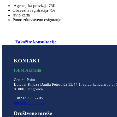
Agencijska provizija 75€
Obavezna registracija 75€
Avio karta
Putno zdravstveno osiguranje
Zakažite konsultacije
KONTAKT
ISEM Agencija
Central Point
Bulevar Knjaza Danila Petrovića 13/44 1. sprat, kancelarija br 
81000, Podgorica
+382 69 08 55 05
info@isem.agency
Društvene mreže