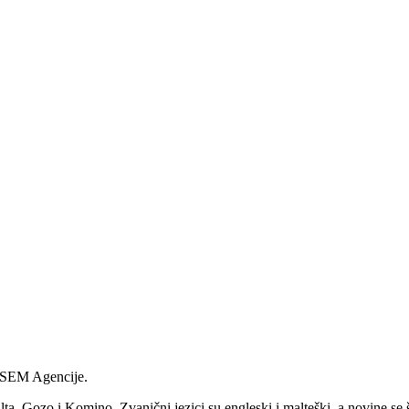
 ISEM Agencije.
Malta, Gozo i Komino. Zvanični jezici su engleski i malteški, a novine