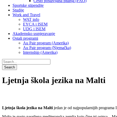
Često postavljana pitanja (FAQ)
Sportske stipendije
Studije
Work and Travel
WAT info
EYCA i ISEM
UDG i ISEM
Akademsko usmjeravanje
Ostali programi
Au Pair program (Amerika)
Au Pair program (Njemačka)
Internship (Amerika)
Ljetnja škola jezika na Malti
Ljetnja škola jezika na Malti
jedan je od najpopularnijih programa
Malta je gusto naseljena mediteranska zemlja koju čine tri ostrva – 