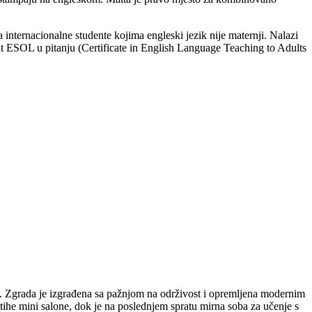
internacionalne studente kojima engleski jezik nije maternji. Nalazi
kat ESOL u pitanju (Certificate in English Language Teaching to Adults
nje. Zgrada je izgrađena sa pažnjom na održivost i opremljena modernim
 tihe mini salone, dok je na poslednjem spratu mirna soba za učenje s