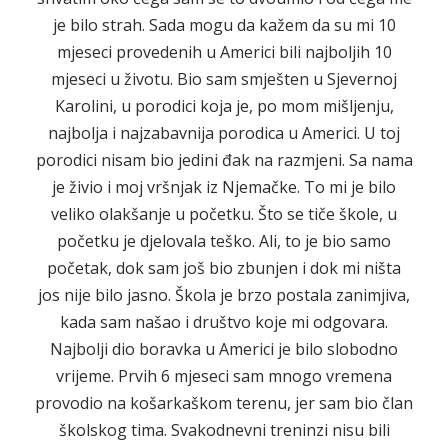
je bilo strah. Sada mogu da kažem da su mi 10
mjeseci provedenih u Americi bili najboljih 10
mjeseci u životu. Bio sam smješten u Sjevernoj
Karolini, u porodici koja je, po mom mišljenju,
najbolja i najzabavnija porodica u Americi. U toj
porodici nisam bio jedini đak na razmjeni. Sa nama
je živio i moj vršnjak iz Njemačke. To mi je bilo
veliko olakšanje u početku. Što se tiče škole, u
početku je djelovala teško. Ali, to je bio samo
početak, dok sam još bio zbunjen i dok mi ništa
jos nije bilo jasno. Škola je brzo postala zanimjiva,
kada sam našao i društvo koje mi odgovara.
Najbolji dio boravka u Americi je bilo slobodno
vrijeme. Prvih 6 mjeseci sam mnogo vremena
provodio na košarkaškom terenu, jer sam bio član
školskog tima. Svakodnevni treninzi nisu bili