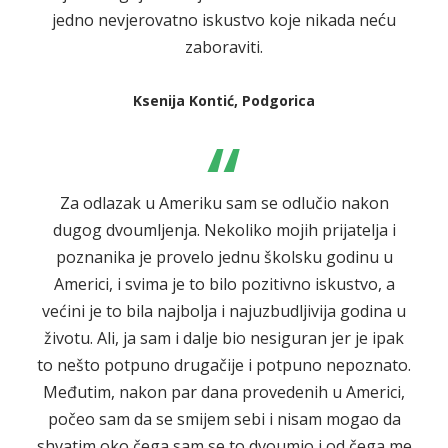
jedno nevjerovatno iskustvo koje nikada neću
zaboraviti.
Ksenija Kontić, Podgorica
“
Za odlazak u Ameriku sam se odlučio nakon
dugog dvoumljenja. Nekoliko mojih prijatelja i
poznanika je provelo jednu školsku godinu u
Americi, i svima je to bilo pozitivno iskustvo, a
većini je to bila najbolja i najuzbudljivija godina u
životu. Ali, ja sam i dalje bio nesiguran jer je ipak
to nešto potpuno drugačije i potpuno nepoznato.
Međutim, nakon par dana provedenih u Americi,
počeo sam da se smijem sebi i nisam mogao da
shvatim oko čega sam se to dvoumio i od čega me