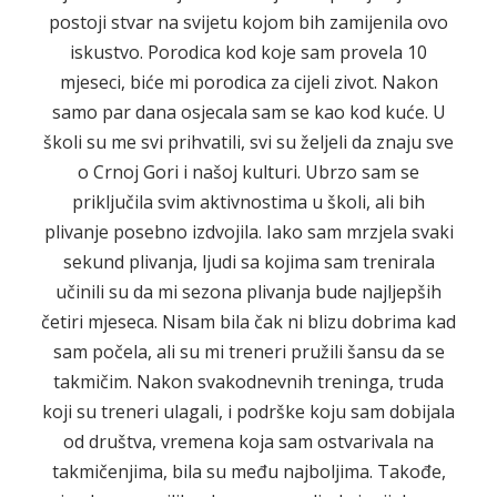
postoji stvar na svijetu kojom bih zamijenila ovo
iskustvo. Porodica kod koje sam provela 10
mjeseci, biće mi porodica za cijeli zivot. Nakon
samo par dana osjecala sam se kao kod kuće. U
školi su me svi prihvatili, svi su željeli da znaju sve
o Crnoj Gori i našoj kulturi. Ubrzo sam se
priključila svim aktivnostima u školi, ali bih
plivanje posebno izdvojila. Iako sam mrzjela svaki
sekund plivanja, ljudi sa kojima sam trenirala
učinili su da mi sezona plivanja bude najljepših
četiri mjeseca. Nisam bila čak ni blizu dobrima kad
sam počela, ali su mi treneri pružili šansu da se
takmičim. Nakon svakodnevnih treninga, truda
koji su treneri ulagali, i podrške koju sam dobijala
od društva, vremena koja sam ostvarivala na
takmičenjima, bila su među najboljima. Takođe,