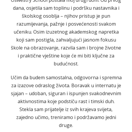
Oswestry School postala moj drugi dom. Od prvog
dana, osjetila sam toplinu i podršku nastavnika i
školskog osoblja – njihov pristup je pun
razumijevanja, pažnje i posvećenosti svakom
učeniku. Osim izuzetnog akademskog napretka
koji sam postigla, zahvaljujući jasnom fokusu
škole na obrazovanje, razvila sam i brojne životne
i praktične vještine koje će mi biti ključne za
budućnost.
Učim da budem samostalna, odgovorna i spremna
za izazove odraslog života. Boravak u internatu je
sjajan – udoban, siguran i ispunjen svakodnevnim
aktivnostima koje podstiču rast i timski duh.
Stekla sam prijatelje iz svih krajeva svijeta,
zajedno učimo, treniramo i podržavamo jedni
druge.