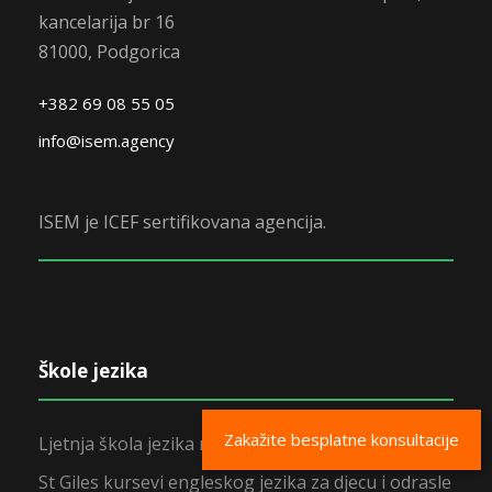
kancelarija br 16
81000, Podgorica
+382 69 08 55 05
info@isem.agency
ISEM je ICEF sertifikovana agencija.
Škole jezika
Zakažite besplatne konsultacije
Ljetnja škola jezika na Malti
St Giles kursevi engleskog jezika za djecu i odrasle