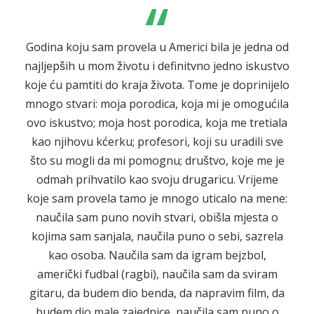
“
Godina koju sam provela u Americi bila je jedna od
najljepših u mom životu i definitvno jedno iskustvo
koje ću pamtiti do kraja života. Tome je doprinijelo
mnogo stvari: moja porodica, koja mi je omogućila
ovo iskustvo; moja host porodica, koja me tretiala
kao njihovu kćerku; profesori, koji su uradili sve
što su mogli da mi pomognu; društvo, koje me je
odmah prihvatilo kao svoju drugaricu. Vrijeme
koje sam provela tamo je mnogo uticalo na mene:
naučila sam puno novih stvari, obišla mjesta o
kojima sam sanjala, naučila puno o sebi, sazrela
kao osoba. Naučila sam da igram bejzbol,
američki fudbal (ragbi), naučila sam da sviram
gitaru, da budem dio benda, da napravim film, da
budem dio male zajednice, naučila sam puno o