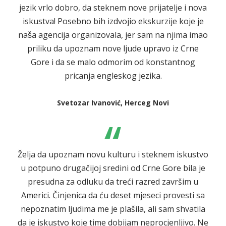
jezik vrlo dobro, da steknem nove prijatelje i nova
iskustva! Posebno bih izdvojio ekskurzije koje je
naša agencija organizovala, jer sam na njima imao
priliku da upoznam nove ljude upravo iz Crne
Gore i da se malo odmorim od konstantnog
pricanja engleskog jezika.
Svetozar Ivanović, Herceg Novi
“
Želja da upoznam novu kulturu i steknem iskustvo
u potpuno drugačijoj sredini od Crne Gore bila je
presudna za odluku da treći razred završim u
Americi. Činjenica da ću deset mjeseci provesti sa
nepoznatim ljudima me je plašila, ali sam shvatila
da je iskustvo koje time dobijam neprocjenljivo. Ne