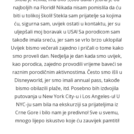
najboljih na Floridi! Nikada nisam pomislila da ću
biti u tolikoj školi! Stekla sam prijatelje sa kojima
ću, sigurna sam, uvijek ostati u kontaktu, jer su
uljepšali moj boravak u USA! Sa porodicom sam
takođe imala sreću, jer sam se vrlo brzo uklopila!
Uvijek bismo večerali zajedno i pričali o tome kako
smo proveli dan. Nedjelja je dan kada smo uvijek,
kao porodica, zajedno provodili vrijeme baveći se
raznim porodičnim aktivnostima. Često smo išli u
Disneyworld, jer smo imali annual pass, takođe
bismo obilazili plaže, itd. Posebno bih izdvojila
putovanja u New York City-u i Los Angeles-u! U
NYC-ju sam bila na ekskurziji sa prijateljima iz
Crne Gore i bilo nam je predivno! Sve u svemu,
mnogo lijepo iskustvo koje ću zauvijek pamtiti!