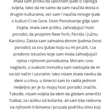
imala sam priliku da upoznam ljude iz cijeloga
svijeta, tako da ne samo da sam naučila dosta o
drugim kulturama, već sam i naučila mnoge ljude
o kulturi Crne Gore. Osim Pensilvanije gdje sam
živjela, imala sam priliku, zahvaljujući host
porodici, da posjetim New York, Floridu i Južnu
Karolinu. Zaista sam zahvalna divnim ljudima (host
porodici) za svu ljubav koju su mi pružili, i za
predivno iskustvo koje sam imala zahvaljujući
njima i njihovim porodicama. Moram i ovo
naglasiti, u svakom trenutku sam nastojala da im
na isti način i uzvratim. Iako nisam imala naviku da
idem u crkvu, u Americi sam to radila jednom
nedjeljno jer je to mojoj host porodici značilo.
Takođe, nisam voljela da idem da gledam američki
fudbal, za razliku od košarke, ali sam bila redovna
na njihovim tribinama i pruzala podršku timu koji