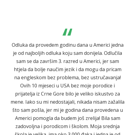
“
Odluka da provedem godinu dana u Americi jedna
je od najboljih odluka koju sam donijela. Odlučila
sam se da završim 3. razred u Americi, jer sam
htjela da bolje naučim jezik i da mogu da pricam
na engleskom bez problema, bez ustručavanja!
Ovih 10 mjeseci u USA bez moje porodice i
prijatelja iz Crne Gore bilo je veliko iskustvo za
mene. Iako su mi nedostajali, nikada nisam zažalila
što sam pošla, jer mi je godina dana provedena u
Americi pomogla da budem još zrelija! Bila sam
zadovoljna i porodicom i školom. Moja srednja
škola je velika, ima oko 3,000 đaka i jedna je od