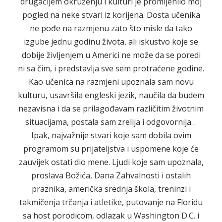
drugačijem okruženju i kulturi je promijenilo moj
pogled na neke stvari iz korijena. Dosta učenika
ne pođe na razmjenu zato što misle da tako
izgube jednu godinu života, ali iskustvo koje se
dobije življenjem u Americi ne može da se poredi
ni sa čim, i predstavlja sve sem protraćene godine.
Kao učenica na razmjeni upoznala sam novu
kulturu, usavršila engleski jezik, naučila da budem
nezavisna i da se prilagođavam različitim životnim
situacijama, postala sam zrelija i odgovornija…
Ipak, najvažnije stvari koje sam dobila ovim
programom su prijateljstva i uspomene koje će
zauvijek ostati dio mene. Ljudi koje sam upoznala,
proslava Božića, Dana Zahvalnosti i ostalih
praznika, američka srednja škola, treninzi i
takmičenja trčanja i atletike, putovanje na Floridu
sa host porodicom, odlazak u Washington D.C. i