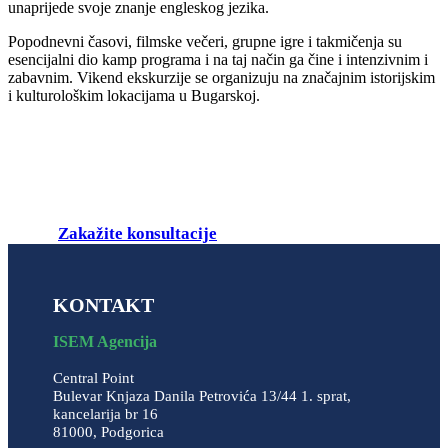
unaprijede svoje znanje engleskog jezika.
Popodnevni časovi, filmske večeri, grupne igre i takmičenja su
esencijalni dio kamp programa i na taj način ga čine i intenzivnim i
zabavnim. Vikend ekskurzije se organizuju na značajnim istorijskim
i kulturološkim lokacijama u Bugarskoj.
Zakažite konsultacije
KONTAKT
ISEM Agencija
Central Point
Bulevar Knjaza Danila Petrovića 13/44 1. sprat,
kancelarija br 16
81000, Podgorica