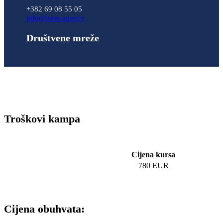
+382 69 08 55 05
info@isem.agency
Društvene mreže
Troškovi kampa
Cijena kursa
780 EUR
Cijena obuhvata: