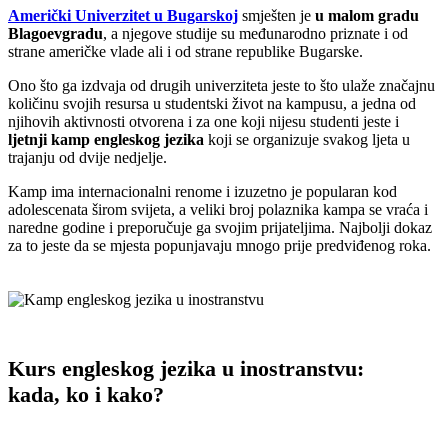
Američki Univerzitet u Bugarskoj
smješten je
u malom gradu
Blagoevgradu
, a njegove studije su međunarodno priznate i od
strane američke vlade ali i od strane republike Bugarske.
Ono što ga izdvaja od drugih univerziteta jeste to što ulaže značajnu
količinu svojih resursa u studentski život na kampusu, a jedna od
njihovih aktivnosti otvorena i za one koji nijesu studenti jeste i
ljetnji kamp engleskog jezika
koji se organizuje svakog ljeta u
trajanju od dvije nedjelje.
Kamp ima internacionalni renome i izuzetno je popularan kod
adolescenata širom svijeta, a veliki broj polaznika kampa se vraća i
naredne godine i preporučuje ga svojim prijateljima. Najbolji dokaz
za to jeste da se mjesta popunjavaju mnogo prije predviđenog roka.
Kurs engleskog jezika u inostranstvu:
kada, ko i kako?