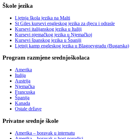
Škole jezika
Ljetnja škola jezika na Malti
St Giles kursevi engleskog jezika za djecu i odrasle
Kursevi italijanskog jezika u Italiji
Kursevi njemačkog jezika u Njemačkoj
Kursevi španskog jezika u Španiji
Ljetnji kamp engleskog jezika u Blagoevgradu (Bugarska)
Program razmjene srednjoškolaca
Amerika
Italija
Austrija
Njemačka
Francuska
Španija
Kanada
Ostale države
Privatne srednje škole
Amerika – boravak u internatu
Amerika – boravak u host porodici