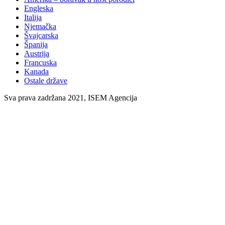
Engleska
Italija
Njemačka
Švajcarska
Španija
Austrija
Francuska
Kanada
Ostale države
Sva prava zadržana 2021, ISEM Agencija