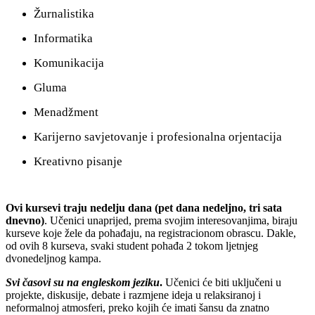
Žurnalistika
Informatika
Komunikacija
Gluma
Menadžment
Karijerno savjetovanje i profesionalna orjentacija
Kreativno pisanje
Ovi kursevi traju nedelju dana (pet dana nedeljno, tri sata
dnevno)
. Učenici unaprijed, prema svojim interesovanjima, biraju
kurseve koje žele da pohađaju, na registracionom obrascu. Dakle,
od ovih 8 kurseva, svaki student pohađa 2 tokom ljetnjeg
dvonedeljnog kampa.
Svi časovi su na engleskom jeziku
.
Učenici će biti uključeni u
projekte, diskusije, debate i razmjene ideja u relaksiranoj i
neformalnoj atmosferi, preko kojih će imati šansu da znatno