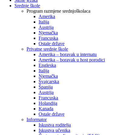
Škole jezika
Srednje škole
Program razmjene srednjoškolaca
Amerika
Italija
Austrija
Njemačka
Francuska
Ostale države
Privatne srednje škole
Amerika – boravak u internatu
Amerika – boravak u host porodici
Engleska
Italija
Njemačka
Švajcarska
Španija
Austrija
Francuska
Holandija
Kanada
Ostale države
Informator
Iskustva roditelja
Iskustva učenika