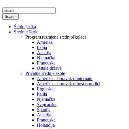
Škole jezika
Srednje škole
Program razmjene srednjoškolaca
Amerika
Italija
Austrija
Njemačka
Francuska
Ostale države
Privatne srednje škole
Amerika – boravak u internatu
Amerika – boravak u host porodici
Engleska
Italija
Njemačka
Švajcarska
Španija
Austrija
Francuska
Holandija