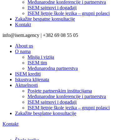
Međunarodne konferencije i partnerstva
ISEM sajmovi i događaji
ISEM ljetnje škole jezika – grupni polasci
Zakažite bespatne konsultacije
Kontakt
info@isem.agency | +382 69 08 55 05
About us
O nama
Misija i vizija
ISEM tim
Međunarodna partnerstva
ISEM krediti
Iskustva klijenata
Aktuelnosti
Posjete partnerskim institucijama
Međunarodne konferencije i partnerstva
ISEM sajmovi i događaji
ISEM ljetnje škole jezika – grupni polasci
Zakažite besplatne konsultacije
Kontakt