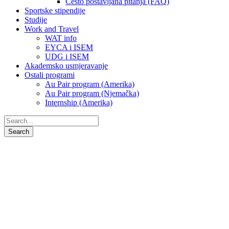
Često postavljana pitanja (FAQ)
Sportske stipendije
Studije
Work and Travel
WAT info
EYCA i ISEM
UDG i ISEM
Akademsko usmjeravanje
Ostali programi
Au Pair program (Amerika)
Au Pair program (Njemačka)
Internship (Amerika)