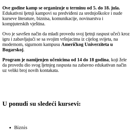
Ove
godine
kamp
se
organizuje
u
terminu
od
5.
do
18.
jula
.
Edukativni ljetnji kampovi su predviđeni za srednjoškolce i nude
kurseve literature, biznisa, komunikacije, novinarstva i
kompjuterskih vještina.
Ovo je savršen način da mladi provedu svoj ljetnji raspust učeći kroz
igru i zabavljajući se sa svojim vršnjacima iz cijelog svijeta, na
modernom, sigurnom kampusu
Američkog Univerziteta u
Bugarskoj
.
Program je namijenjen učenicima od 14 do 18 godina
, koji žele
da provedu dio svog ljetnjeg raspusta na zabavno edukativan način
uz veliki broj novih kontakata.
U ponudi su sledeći kursevi:
Biznis