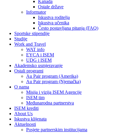
Kanada
Ostale države
Informator
Iskustva roditelja
Iskustva učenika
Često postavljana pitanja (FAQ)
Sportske stipendije
Studije
Work and Travel
WAT info
EYCA i ISEM
UDG i ISEM
Akademsko usmjeravanje
Ostali programi
Au Pair program (Amerika)
Au Pair program (Njemačka)
O nama
Misija i vizija ISEM Agencije
ISEM tim
Međunarodna partnerstva
ISEM krediti
About Us
Iskustva klijenata
Aktuelnosti
Posjete partnerskim institucijama