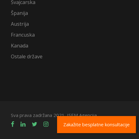
Švajcarska
Španija
Austrija
Francuska
Kanada
Ostale države
Sva prava zadržana 2021, ISEM Agencija
Zakažite besplatne konsultacije