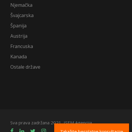
Njemačka
Švajcarska
Španija
Austrija
Francuska
Kanada
Ostale države
Sva prava zadržana 2021, ISEM Agencija
Zakažite besplatne konsultacije