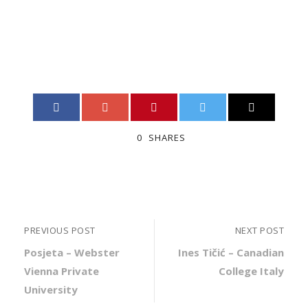
0
SHARES
PREVIOUS POST
NEXT POST
Posjeta – Webster
Ines Tičić – Canadian
Vienna Private
College Italy
University