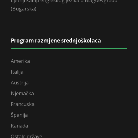
Ljetnji kamp engleskog jezika u Blagoevgradu
(Bugarska)
Program razmjene srednjoškolaca
Amerika
Italija
Austrija
Njemačka
Francuska
Španija
Kanada
Ostale države