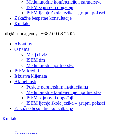
Međunarodne konferencije i partnerstva
ISEM sajmovi i događaji
ISEM ljetnje škole jezika – grupni polasci
Zakažite bespatne konsultacije
Kontakt
info@isem.agency | +382 69 08 55 05
About us
O nama
Misija i vizija
ISEM tim
Međunarodna partnerstva
ISEM krediti
Iskustva klijenata
Aktuelnosti
Posjete partnerskim institucijama
Međunarodne konferencije i partnerstva
ISEM sajmovi i događaji
ISEM ljetnje škole jezika – grupni polasci
Zakažite besplatne konsultacije
Kontakt