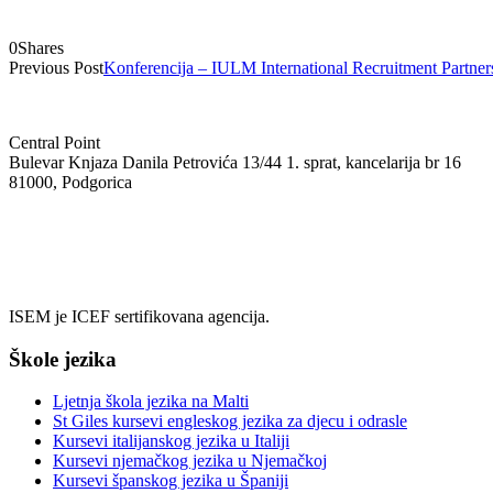
0
Shares
Previous Post
Konferencija – IULM International Recruitment Partne
Central Point
Bulevar Knjaza Danila Petrovića 13/44 1. sprat, kancelarija br 16
81000, Podgorica
+382 69 08 55 05
info@isem.agency
ISEM je ICEF sertifikovana agencija.
Škole jezika
Ljetnja škola jezika na Malti
St Giles kursevi engleskog jezika za djecu i odrasle
Kursevi italijanskog jezika u Italiji
Kursevi njemačkog jezika u Njemačkoj
Kursevi španskog jezika u Španiji