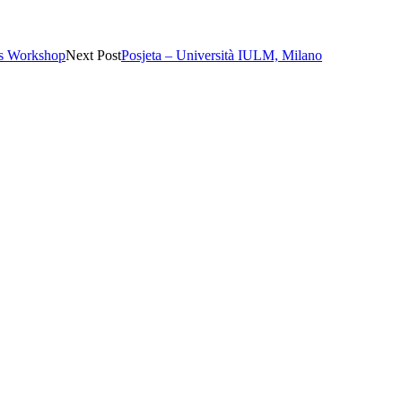
rs Workshop
Next Post
Posjeta – Università IULM, Milano