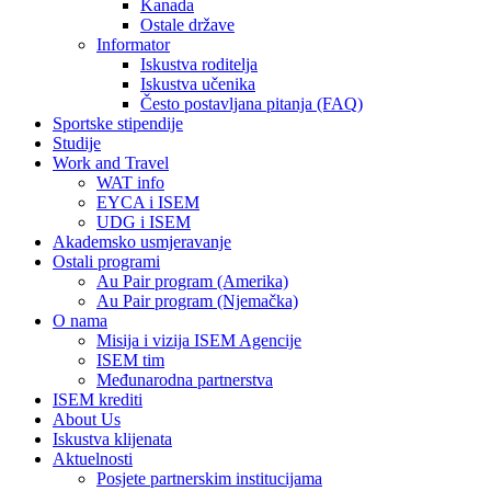
Kanada
Ostale države
Informator
Iskustva roditelja
Iskustva učenika
Često postavljana pitanja (FAQ)
Sportske stipendije
Studije
Work and Travel
WAT info
EYCA i ISEM
UDG i ISEM
Akademsko usmjeravanje
Ostali programi
Au Pair program (Amerika)
Au Pair program (Njemačka)
O nama
Misija i vizija ISEM Agencije
ISEM tim
Međunarodna partnerstva
ISEM krediti
About Us
Iskustva klijenata
Aktuelnosti
Posjete partnerskim institucijama