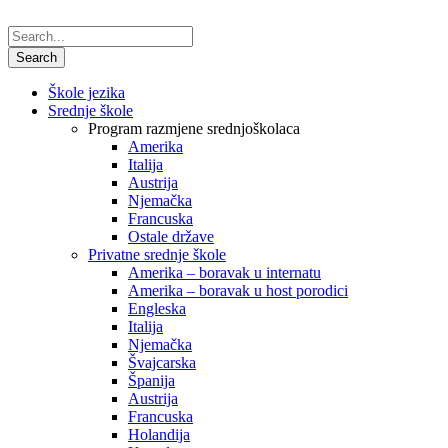
Škole jezika
Srednje škole
Program razmjene srednjoškolaca
Amerika
Italija
Austrija
Njemačka
Francuska
Ostale države
Privatne srednje škole
Amerika – boravak u internatu
Amerika – boravak u host porodici
Engleska
Italija
Njemačka
Švajcarska
Španija
Austrija
Francuska
Holandija