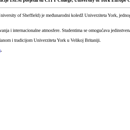
ncije ISEM posjetili su CITY College, University of York Europe
ersity of Sheffield) je međunarodni koledž Univerziteta York, jednog 
nja i internacionalne atmosfere. Studentima se omogućava jedinstvena p
anom i tradicijom Univerziteta York u Velikoj Britaniji.
u
.