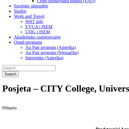
Često postavljana pitanja (FAQ)
Sportske stipendije
Studije
Work and Travel
WAT info
EYCA i ISEM
UDG i ISEM
Akademsko usmjeravanje
Ostali programi
Au Pair program (Amerika)
Au Pair program (Njemačka)
Internship (Amerika)
Posjeta – CITY College, Univer
0
Shares