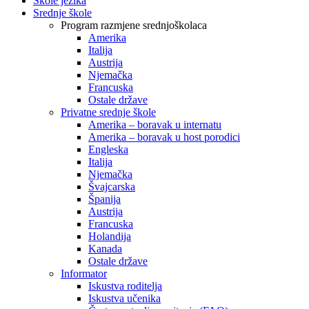
Škole jezika
Srednje škole
Program razmjene srednjoškolaca
Amerika
Italija
Austrija
Njemačka
Francuska
Ostale države
Privatne srednje škole
Amerika – boravak u internatu
Amerika – boravak u host porodici
Engleska
Italija
Njemačka
Švajcarska
Španija
Austrija
Francuska
Holandija
Kanada
Ostale države
Informator
Iskustva roditelja
Iskustva učenika