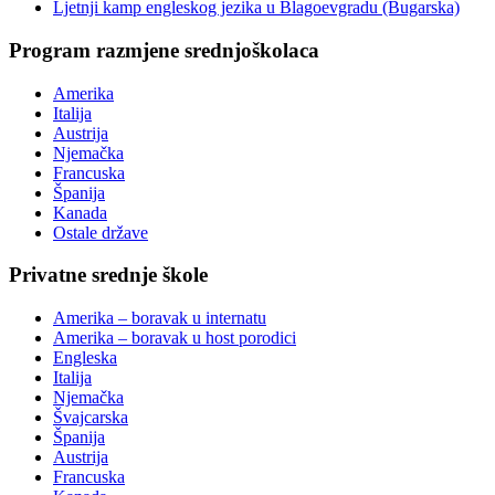
Ljetnji kamp engleskog jezika u Blagoevgradu (Bugarska)
Program razmjene srednjoškolaca
Amerika
Italija
Austrija
Njemačka
Francuska
Španija
Kanada
Ostale države
Privatne srednje škole
Amerika – boravak u internatu
Amerika – boravak u host porodici
Engleska
Italija
Njemačka
Švajcarska
Španija
Austrija
Francuska