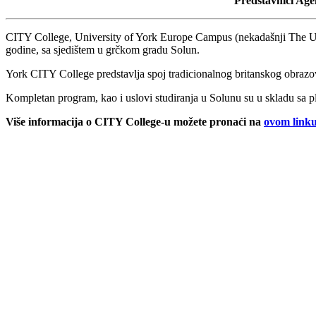
Predstavnici Age
CITY College, University of York Europe Campus (nekadašnji The Univ
godine, sa sjedištem u grčkom gradu Solun.
York CITY College predstavlja spoj tradicionalnog britanskog obrazova
Kompletan program, kao i uslovi studiranja u Solunu su u skladu sa pl
Više informacija o CITY College-u možete pronaći na
ovom link