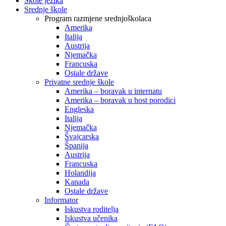
Škole jezika
Srednje škole
Program razmjene srednjoškolaca
Amerika
Italija
Austrija
Njemačka
Francuska
Ostale države
Privatne srednje škole
Amerika – boravak u internatu
Amerika – boravak u host porodici
Engleska
Italija
Njemačka
Švajcarska
Španija
Austrija
Francuska
Holandija
Kanada
Ostale države
Informator
Iskustva roditelja
Iskustva učenika