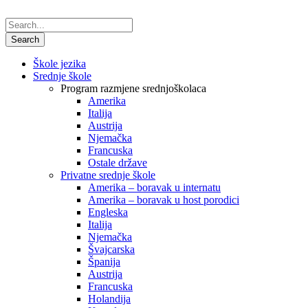
Škole jezika
Srednje škole
Program razmjene srednjoškolaca
Amerika
Italija
Austrija
Njemačka
Francuska
Ostale države
Privatne srednje škole
Amerika – boravak u internatu
Amerika – boravak u host porodici
Engleska
Italija
Njemačka
Švajcarska
Španija
Austrija
Francuska
Holandija