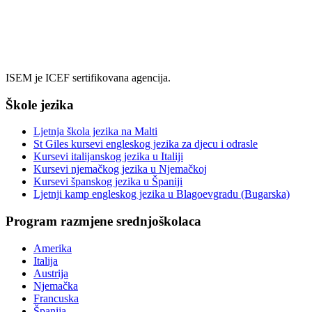
+382 69 08 55 05
info@isem.agency
ISEM je ICEF sertifikovana agencija.
Škole jezika
Ljetnja škola jezika na Malti
St Giles kursevi engleskog jezika za djecu i odrasle
Kursevi italijanskog jezika u Italiji
Kursevi njemačkog jezika u Njemačkoj
Kursevi španskog jezika u Španiji
Ljetnji kamp engleskog jezika u Blagoevgradu (Bugarska)
Program razmjene srednjoškolaca
Amerika
Italija
Austrija
Njemačka
Francuska
Španija