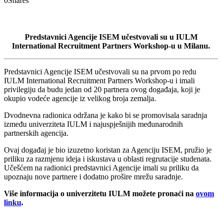
0
Shares
Predstavnici Agencije ISEM učestvovali su u IULM
International Recruitment Partners Workshop-u u Milanu.
Predstavnici Agencije ISEM učestvovali su na prvom po redu
IULM International Recruitment Partners Workshop-u i imali
privilegiju da budu jedan od 20 partnera ovog događaja, koji je
okupio vodeće agencije iz velikog broja zemalja.
Dvodnevna radionica održana je kako bi se promovisala saradnja
između univerziteta IULM i najuspješnijih međunarodnih
partnerskih agencija.
Ovaj događaj je bio izuzetno koristan za Agenciju ISEM, pružio je
priliku za razmjenu ideja i iskustava u oblasti regrutacije studenata.
Učešćem na radionici predstavnici Agencije imali su priliku da
upoznaju nove partnere i dodatno prošire mrežu saradnje.
Više informacija o univerzitetu IULM možete pronaći na
ovom
linku
.