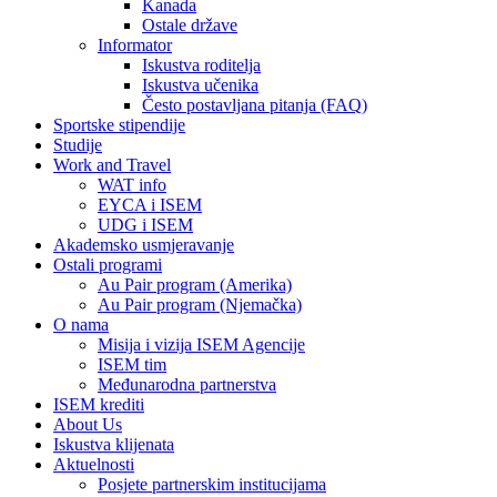
Kanada
Ostale države
Informator
Iskustva roditelja
Iskustva učenika
Često postavljana pitanja (FAQ)
Sportske stipendije
Studije
Work and Travel
WAT info
EYCA i ISEM
UDG i ISEM
Akademsko usmjeravanje
Ostali programi
Au Pair program (Amerika)
Au Pair program (Njemačka)
O nama
Misija i vizija ISEM Agencije
ISEM tim
Međunarodna partnerstva
ISEM krediti
About Us
Iskustva klijenata
Aktuelnosti
Posjete partnerskim institucijama