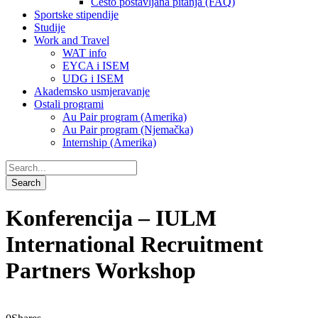
Često postavljana pitanja (FAQ)
Sportske stipendije
Studije
Work and Travel
WAT info
EYCA i ISEM
UDG i ISEM
Akademsko usmjeravanje
Ostali programi
Au Pair program (Amerika)
Au Pair program (Njemačka)
Internship (Amerika)
Konferencija – IULM
International Recruitment
Partners Workshop