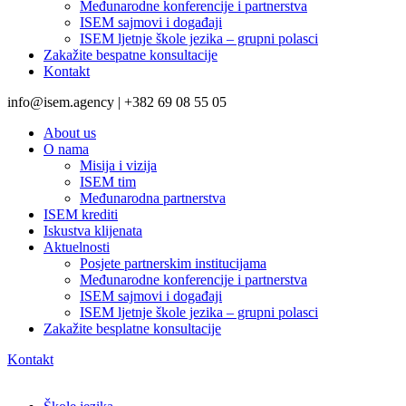
Međunarodne konferencije i partnerstva
ISEM sajmovi i događaji
ISEM ljetnje škole jezika – grupni polasci
Zakažite bespatne konsultacije
Kontakt
info@isem.agency | +382 69 08 55 05
About us
O nama
Misija i vizija
ISEM tim
Međunarodna partnerstva
ISEM krediti
Iskustva klijenata
Aktuelnosti
Posjete partnerskim institucijama
Međunarodne konferencije i partnerstva
ISEM sajmovi i događaji
ISEM ljetnje škole jezika – grupni polasci
Zakažite besplatne konsultacije
Kontakt