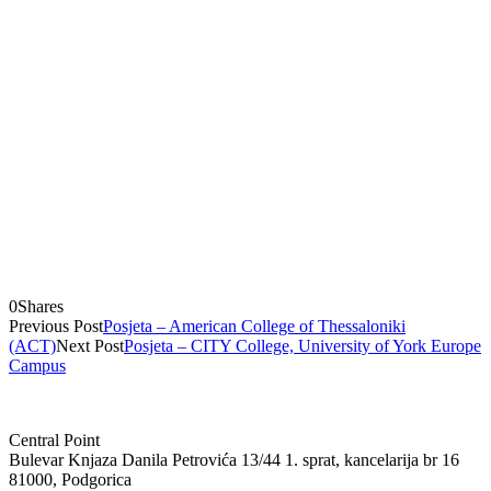
0
Shares
Previous Post
Posjeta – American College of Thessaloniki
(ACT)
Next Post
Posjeta – CITY College, University of York Europe
Campus
Central Point
Bulevar Knjaza Danila Petrovića 13/44 1. sprat, kancelarija br 16
81000, Podgorica