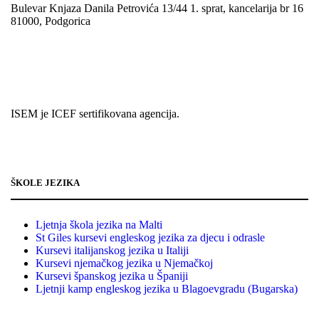
Bulevar Knjaza Danila Petrovića 13/44 1. sprat, kancelarija br 16
81000, Podgorica
+382 69 08 55 05
info@isem.agency
ISEM je ICEF sertifikovana agencija.
ŠKOLE JEZIKA
Ljetnja škola jezika na Malti
St Giles kursevi engleskog jezika za djecu i odrasle
Kursevi italijanskog jezika u Italiji
Kursevi njemačkog jezika u Njemačkoj
Kursevi španskog jezika u Španiji
Ljetnji kamp engleskog jezika u Blagoevgradu (Bugarska)