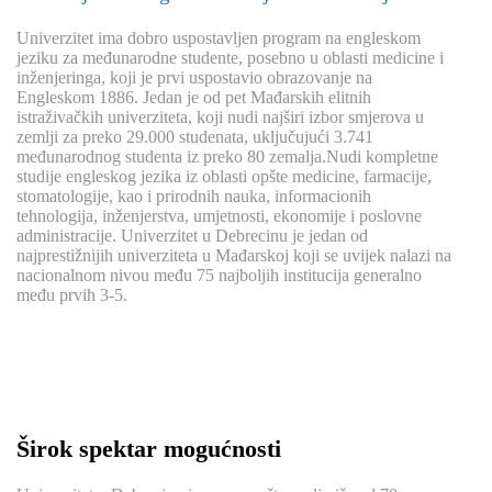
Univerzitet ima dobro uspostavljen program na engleskom
jeziku za međunarodne studente, posebno u oblasti medicine i
inženjeringa, koji je prvi uspostavio obrazovanje na
Engleskom 1886. Jedan je od pet Mađarskih elitnih
istraživačkih univerziteta, koji nudi najširi izbor smjerova u
zemlji za preko 29.000 studenata, uključujući 3.741
međunarodnog studenta iz preko 80 zemalja.Nudi kompletne
studije engleskog jezika iz oblasti opšte medicine, farmacije,
stomatologije, kao i prirodnih nauka, informacionih
tehnologija, inženjerstva, umjetnosti, ekonomije i poslovne
administracije. Univerzitet u Debrecinu je jedan od
najprestižnijih univerziteta u Mađarskoj koji se uvijek nalazi na
nacionalnom nivou među 75 najboljih institucija generalno
među prvih 3-5.
Širok spektar mogućnosti