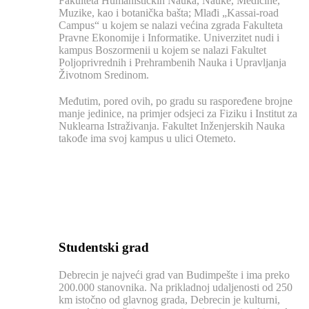
Fakulteta Humanističkih Nauka, Nauke, Medicine,
Muzike, kao i botanička bašta; Mlađi „Kassai-road
Campus“ u kojem se nalazi većina zgrada Fakulteta
Pravne Ekonomije i Informatike. Univerzitet nudi i
kampus Boszormenii u kojem se nalazi Fakultet
Poljoprivrednih i Prehrambenih Nauka i Upravljanja
Životnom Sredinom.
Međutim, pored ovih, po gradu su raspoređene brojne
manje jedinice, na primjer odsjeci za Fiziku i Institut za
Nuklearna Istraživanja. Fakultet Inženjerskih Nauka
takođe ima svoj kampus u ulici Otemeto.
Studentski grad
Debrecin je najveći grad van Budimpešte i ima preko
200.000 stanovnika. Na prikladnoj udaljenosti od 250
km istočno od glavnog grada, Debrecin je kulturni,