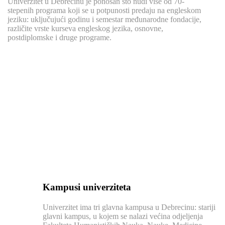
Univerzitet u Debrecinu je ponosan što nudi više od 70-
stepenih programa koji se u potpunosti predaju na engleskom
jeziku: uključujući godinu i semestar međunarodne fondacije,
različite vrste kurseva engleskog jezika, osnovne,
postdiplomske i druge programe.
Kampusi univerziteta
Univerzitet ima tri glavna kampusa u Debrecinu: stariji
glavni kampus, u kojem se nalazi većina odjeljenja