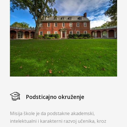
Podsticajno okruženje
Misija škole je da podstakne akademski,
intelektualni i karakterni razvoj učenika, kroz