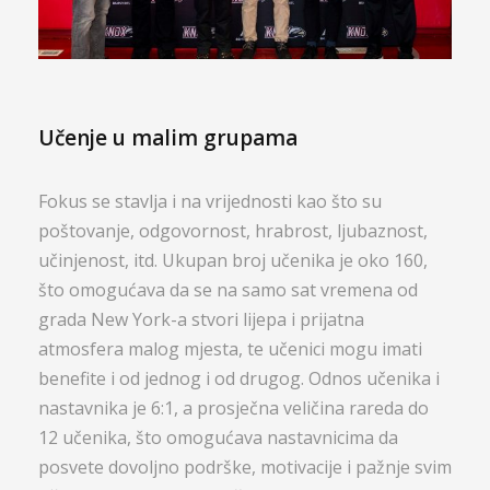
Učenje u malim grupama
Fokus se stavlja i na vrijednosti kao što su
poštovanje, odgovornost, hrabrost, ljubaznost,
učinjenost, itd. Ukupan broj učenika je oko 160,
što omogućava da se na samo sat vremena od
grada New York-a stvori lijepa i prijatna
atmosfera malog mjesta, te učenici mogu imati
benefite i od jednog i od drugog. Odnos učenika i
nastavnika je 6:1, a prosječna veličina rareda do
12 učenika, što omogućava nastavnicima da
posvete dovoljno podrške, motivacije i pažnje svim