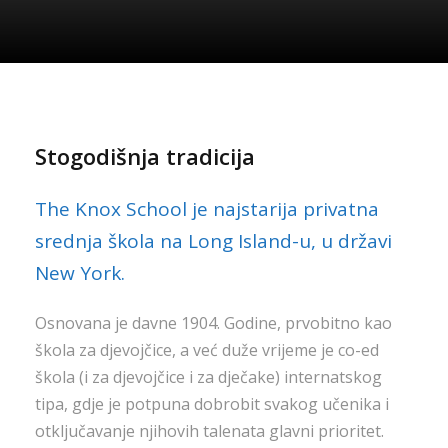
Stogodišnja tradicija
The Knox School je najstarija privatna
srednja škola na Long Island-u, u državi
New York.
Osnovana je davne 1904. Godine, prvobitno kao
škola za djevojčice, a već duže vrijeme je co-ed
škola (i za djevojčice i za dječake) internatskog
tipa, gdje je potpuna dobrobit svakog učenika i
otključavanje njihovih talenata glavni prioritet.