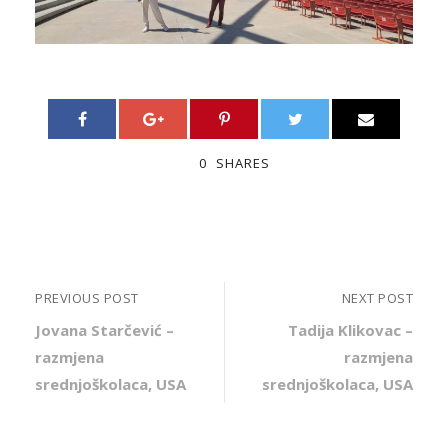
0
SHARES
PREVIOUS POST
NEXT POST
Jovana Starčević –
Tadija Klikovac –
razmjena
razmjena
srednjoškolaca, USA
srednjoškolaca, USA