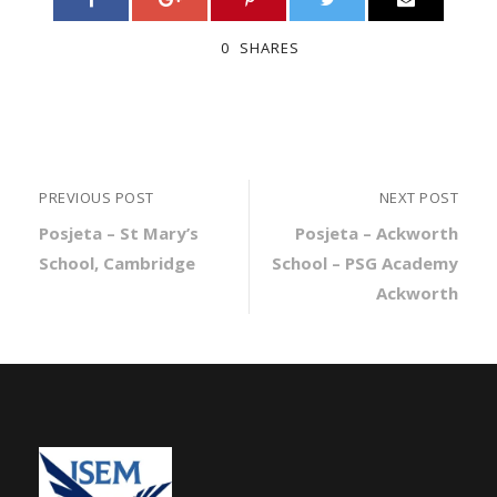
0
SHARES
PREVIOUS POST
NEXT POST
Posjeta – St Mary’s
Posjeta – Ackworth
School, Cambridge
School – PSG Academy
Ackworth