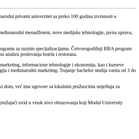
dni privatni univerzitet sa preko 100 godina izvrsnosti u
eđunarodni menadžment, nove medijske tehnologije, javna uprava,
c programa sa raznim specijalizacijama. Četvorogodišnji BBA program
nu analizu poslovanja hotela i restorana.
 marketing, informacione tehnologije i ekonomiju, kao i kurseve
gija i međunarodni marketing. Trajanje bachelor studija varira od 3 do
ski dom, već ima ugovore sa lokalnim pružaocima smještaja za
, pružajući uvid u visok nivo obrazovanja koji Modul University