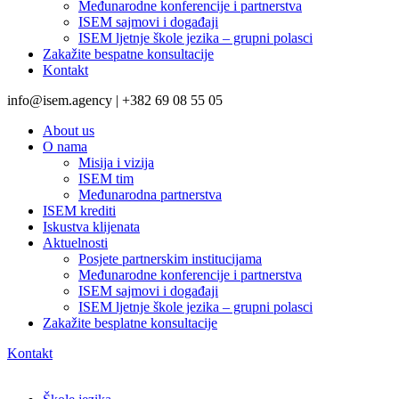
Međunarodne konferencije i partnerstva
ISEM sajmovi i događaji
ISEM ljetnje škole jezika – grupni polasci
Zakažite bespatne konsultacije
Kontakt
info@isem.agency | +382 69 08 55 05
About us
O nama
Misija i vizija
ISEM tim
Međunarodna partnerstva
ISEM krediti
Iskustva klijenata
Aktuelnosti
Posjete partnerskim institucijama
Međunarodne konferencije i partnerstva
ISEM sajmovi i događaji
ISEM ljetnje škole jezika – grupni polasci
Zakažite besplatne konsultacije
Kontakt