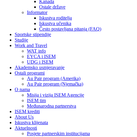
Kanada
Ostale države
Informator
Iskustva roditelja
Iskustva učenika
Često postavljana pitanja (FAQ)
Sportske stipendije
Studije
Work and Travel
WAT info
EYCA i ISEM
UDG i ISEM
Akademsko usmjeravanje
Ostali programi
Au Pair program (Amerika)
Au Pair program (Njemačka)
O nama
Misija i vizija ISEM Agencije
ISEM tim
Međunarodna partnerstva
ISEM krediti
About Us
Iskustva klijenata
Aktuelnosti
Posjete partnerskim institucijama