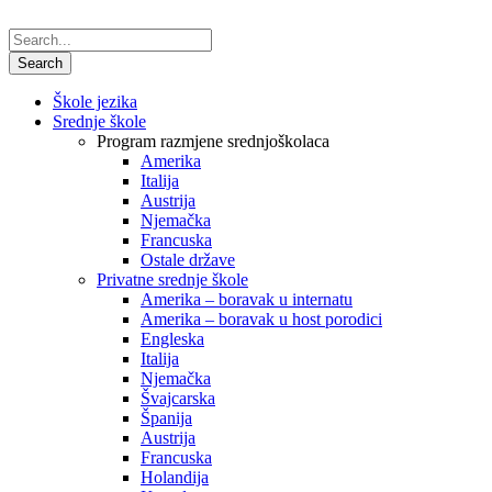
Škole jezika
Srednje škole
Program razmjene srednjoškolaca
Amerika
Italija
Austrija
Njemačka
Francuska
Ostale države
Privatne srednje škole
Amerika – boravak u internatu
Amerika – boravak u host porodici
Engleska
Italija
Njemačka
Švajcarska
Španija
Austrija
Francuska
Holandija