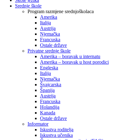
Škole jezika
Srednje škole
Program razmjene srednjoškolaca
Amerika
Italija
Austrija
Njemačka
Francuska
Ostale države
Privatne srednje škole
Amerika – boravak u internatu
Amerika – boravak u host porodici
Engleska
Italija
Njemačka
Švajcarska
Španija
Austrija
Francuska
Holandija
Kanada
Ostale države
Informator
Iskustva roditelja
Iskustva učenika