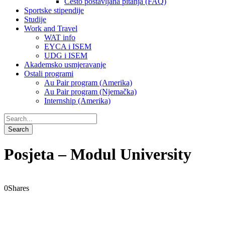
Često postavljana pitanja (FAQ)
Sportske stipendije
Studije
Work and Travel
WAT info
EYCA i ISEM
UDG i ISEM
Akademsko usmjeravanje
Ostali programi
Au Pair program (Amerika)
Au Pair program (Njemačka)
Internship (Amerika)
Posjeta – Modul University
0
Shares