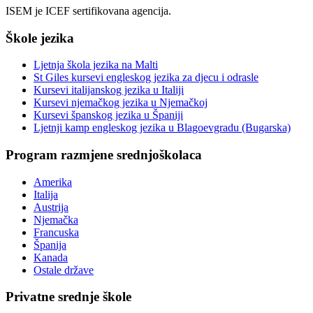
ISEM je ICEF sertifikovana agencija.
Škole jezika
Ljetnja škola jezika na Malti
St Giles kursevi engleskog jezika za djecu i odrasle
Kursevi italijanskog jezika u Italiji
Kursevi njemačkog jezika u Njemačkoj
Kursevi španskog jezika u Španiji
Ljetnji kamp engleskog jezika u Blagoevgradu (Bugarska)
Program razmjene srednjoškolaca
Amerika
Italija
Austrija
Njemačka
Francuska
Španija
Kanada
Ostale države
Privatne srednje škole