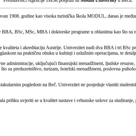
Predstavnici Agencije ISEM posjetili su
Modul University
u Beču.
an 1908. godine kao visoka turistička škola MODUL, danas je međunaro
ke BBA, BSc, MSc, MBA i doktorske programe u oblastima kao što su m
je kvaliteta i akreditaciju Austrije. Univerzitet nudi dva BBA i tri BS
naglaskom na praktičnu obuku u kuhinji i uslužnim operacijama, te detalj
e administracije, uključujući finansijski menadžment, ljudske resurse,
o što su preduzetništvo, turizam, hotelski menadžment, poslovna psiholo
takularnim pogledom na Beč. Univerzitet ne posjeduje vlastiti student
 priliku uvjeriti se u kvalitet nastave i vrhunske uslove za studiranje