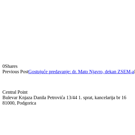
0
Shares
Previous Post
Gostujuće predavanje: dr. Mato Njavro, dekan ZSEM-a
Central Point
Bulevar Knjaza Danila Petrovića 13/44 1. sprat, kancelarija br 16
81000, Podgorica
+382 69 08 55 05
info@isem.agency