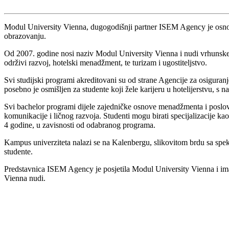
Modul University Vienna, dugogodišnji partner ISEM Agency je osnov
obrazovanju.
Od 2007. godine nosi naziv Modul University Vienna i nudi vrhuns
održivi razvoj, hotelski menadžment, te turizam i ugostiteljstvo.
Svi studijski programi akreditovani su od strane Agencije za osiguran
posebno je osmišljen za studente koji žele karijeru u hotelijerstvu, s 
Svi bachelor programi dijele zajedničke osnove menadžmenta i poslovn
komunikacije i ličnog razvoja. Studenti mogu birati specijalizacije ka
4 godine, u zavisnosti od odabranog programa.
Kampus univerziteta nalazi se na Kalenbergu, slikovitom brdu sa spek
studente.
Predstavnica ISEM Agency je posjetila Modul University Vienna i imala
Vienna nudi.