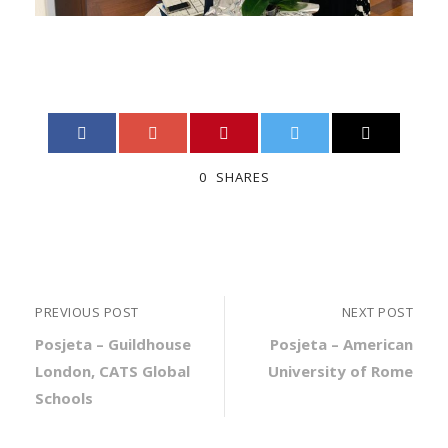
0
SHARES
PREVIOUS POST
NEXT POST
Posjeta – Guildhouse
Posjeta – American
London, CATS Global
University of Rome
Schools