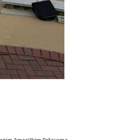
injenim Američkim Državama.