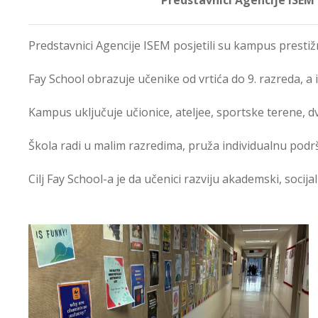
Predstavnici Agencije ISEM posjetili su kampus presti
Fay School obrazuje učenike od vrtića do 9. razreda, a 
Kampus uključuje učionice, ateljee, sportske terene, d
Škola radi u malim razredima, pruža individualnu podršk
Cilj Fay School-a je da učenici razviju akademski, socijalni