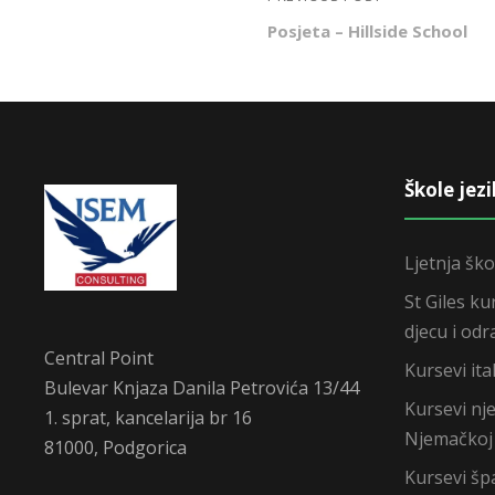
Posjeta – Hillside School
Škole jez
Ljetnja ško
St Giles ku
djecu i odr
Central Point
Kursevi ital
Bulevar Knjaza Danila Petrovića 13/44
Kursevi nj
1. sprat, kancelarija br 16
Njemačkoj
81000, Podgorica
Kursevi šp