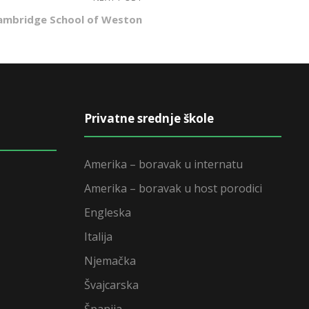
Cambridge School of Weston
Privatne srednje škole
Amerika – boravak u internatu
Amerika – boravak u host porodici
Engleska
Italija
Njemačka
Švajcarska
Španija