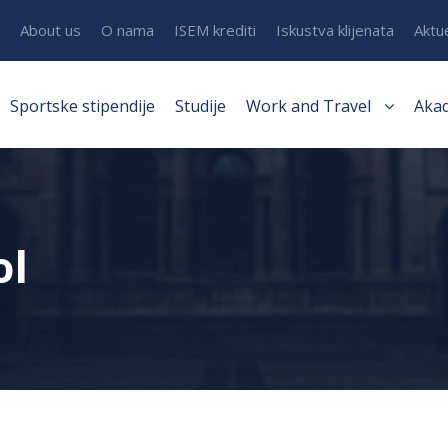
About us
O nama
ISEM krediti
Iskustva klijenata
Aktu
Sportske stipendije
Studije
Work and Travel
Aka
ol