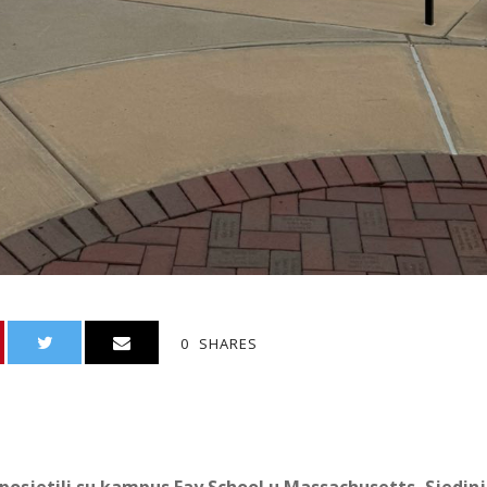
0
SHARES
 posjetili su kampus Fay School u Massachusetts, Sjed