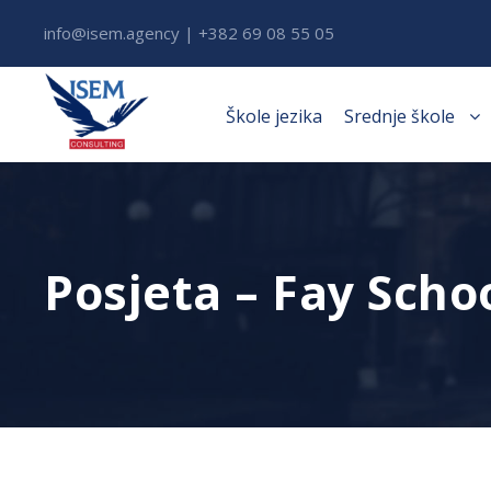
info@isem.agency | +382 69 08 55 05
Škole jezika
Srednje škole
Posjeta – Fay Scho