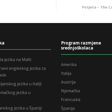
Posjeta – The 
ika
Program razmjene
srednjoškolaca
la jezika na Malti
Amerika
rsevi engleskog jezika za
Italija
asle
Austrija
ijanskog jezika u Italiji
Njemačka
emačkog jezika u
Francuska
anskog jezika u Španiji
Španija