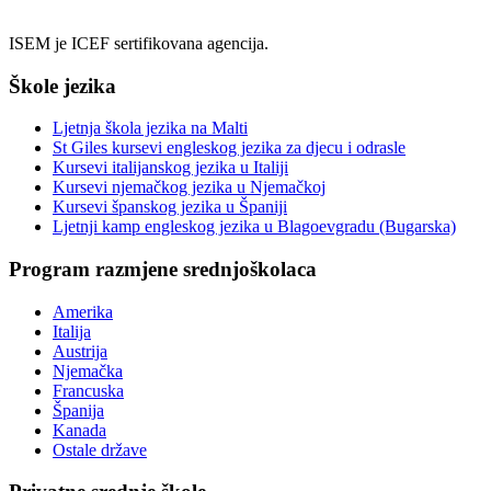
ISEM je ICEF sertifikovana agencija.
Škole jezika
Ljetnja škola jezika na Malti
St Giles kursevi engleskog jezika za djecu i odrasle
Kursevi italijanskog jezika u Italiji
Kursevi njemačkog jezika u Njemačkoj
Kursevi španskog jezika u Španiji
Ljetnji kamp engleskog jezika u Blagoevgradu (Bugarska)
Program razmjene srednjoškolaca
Amerika
Italija
Austrija
Njemačka
Francuska
Španija
Kanada
Ostale države