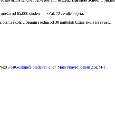
redstavnici Agencije ISEM posjetili su
EAE Business School
u Madrid
mrežu od 65.000 studenata iz čak 72 zemlje svijeta.
biznis škola u Španiji i jedna od 30 najboljih biznis škola na svijetu.
Next Post
Gostujuće predavanje: dr. Mato Njavro, dekan ZSEM-a