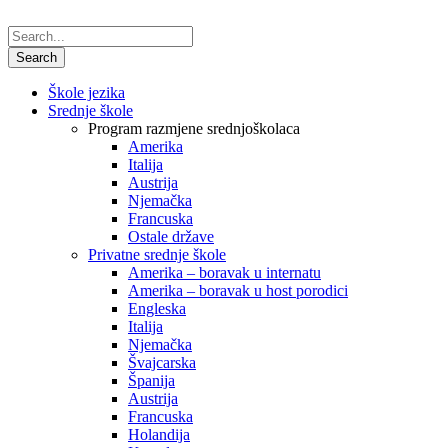
Škole jezika
Srednje škole
Program razmjene srednjoškolaca
Amerika
Italija
Austrija
Njemačka
Francuska
Ostale države
Privatne srednje škole
Amerika – boravak u internatu
Amerika – boravak u host porodici
Engleska
Italija
Njemačka
Švajcarska
Španija
Austrija
Francuska
Holandija