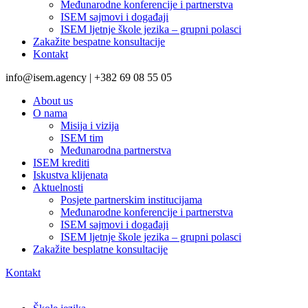
Međunarodne konferencije i partnerstva
ISEM sajmovi i događaji
ISEM ljetnje škole jezika – grupni polasci
Zakažite bespatne konsultacije
Kontakt
info@isem.agency | +382 69 08 55 05
About us
O nama
Misija i vizija
ISEM tim
Međunarodna partnerstva
ISEM krediti
Iskustva klijenata
Aktuelnosti
Posjete partnerskim institucijama
Međunarodne konferencije i partnerstva
ISEM sajmovi i događaji
ISEM ljetnje škole jezika – grupni polasci
Zakažite besplatne konsultacije
Kontakt