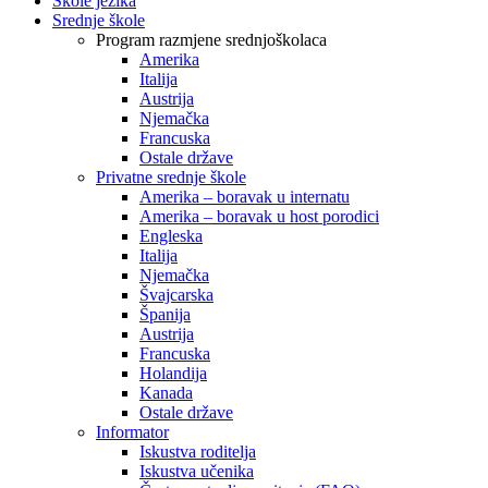
Škole jezika
Srednje škole
Program razmjene srednjoškolaca
Amerika
Italija
Austrija
Njemačka
Francuska
Ostale države
Privatne srednje škole
Amerika – boravak u internatu
Amerika – boravak u host porodici
Engleska
Italija
Njemačka
Švajcarska
Španija
Austrija
Francuska
Holandija
Kanada
Ostale države
Informator
Iskustva roditelja
Iskustva učenika