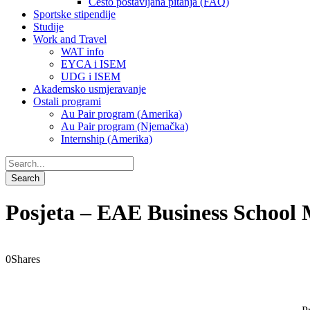
Često postavljana pitanja (FAQ)
Sportske stipendije
Studije
Work and Travel
WAT info
EYCA i ISEM
UDG i ISEM
Akademsko usmjeravanje
Ostali programi
Au Pair program (Amerika)
Au Pair program (Njemačka)
Internship (Amerika)
Posjeta – EAE Business School
0
Shares