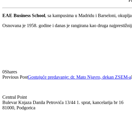
P
EAE Business School
, sa kampusima u Madridu i Barseloni, okuplja 
Osnovana je 1958. godine i danas je rangirana kao druga najprestižnija 
0
Shares
Previous Post
Gostujuće predavanje: dr. Mato Njavro, dekan ZSEM-a
Central Point
Bulevar Knjaza Danila Petrovića 13/44 1. sprat, kancelarija br 16
81000, Podgorica
+382 69 08 55 05
info@isem.agency