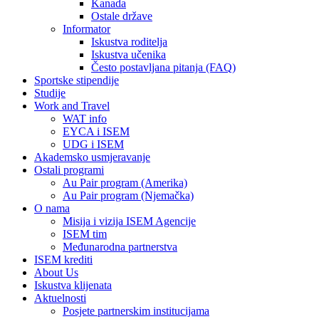
Kanada
Ostale države
Informator
Iskustva roditelja
Iskustva učenika
Često postavljana pitanja (FAQ)
Sportske stipendije
Studije
Work and Travel
WAT info
EYCA i ISEM
UDG i ISEM
Akademsko usmjeravanje
Ostali programi
Au Pair program (Amerika)
Au Pair program (Njemačka)
O nama
Misija i vizija ISEM Agencije
ISEM tim
Međunarodna partnerstva
ISEM krediti
About Us
Iskustva klijenata
Aktuelnosti
Posjete partnerskim institucijama