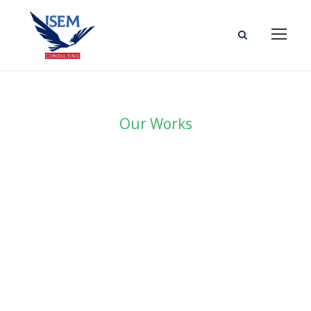
Our Works
Portfolio Right
Large
Thumbnail