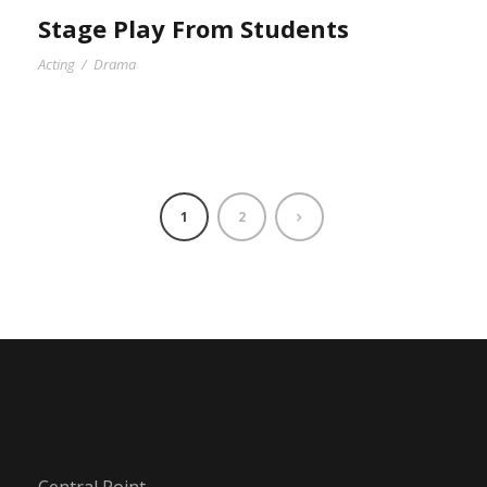
Stage Play From Students
Acting
/
Drama
1
2