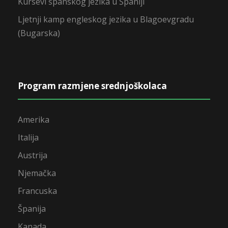
Kursevi španskog jezika u Španiji
Ljetnji kamp engleskog jezika u Blagoevgradu
(Bugarska)
Program razmjene srednjoškolaca
Amerika
Italija
Austrija
Njemačka
Francuska
Španija
Kanada