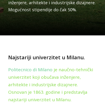
inženjere, arhitekte i industrijske dizajnere.
Mogućnost stipendije do čak 50%.
Najstariji univerzitet u Milanu.
Politecnico di Milano
je naučno-tehnički
univerzitet koji obučava inženjere,
arhitekte i industrijske dizajnere.
Osnovan je 1863. godine i predstavlja
najstariji univerzitet u Milanu.