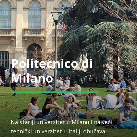
Politecnico di
Milano
Najstariji univerzitet u Milanu i najveći
tehnički univerzitet u Italiji obučava