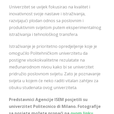
Univerzitet se uvijek fokusirao na kvalitet i
inovativnost svoje nastave i istraživanja,
razvijajući plodan odnos sa poslovnim i
produktivnim svijetom putem eksperimentalnog
istraživanja i tehnološkog transfera.
Istraživanje je prioritetno opredjeljenje koje je
omogućilo Politehničkom univerzitetu da
postigne visokokvalitetne rezulatate na
međunarodnom nivou kako bi se univerzitet
pridružio poslovnom svijetu. Zato je poznavanje
svijeta u kojem će neko raditi vitalan zahtjev za
obuku studenata ovog univerziteta.
Predstavnici Agencije ISEM posjetili su
univerzitet Politecnico di Milano. Fotografije
sa posjete možete pronaći na
ovom linku
.