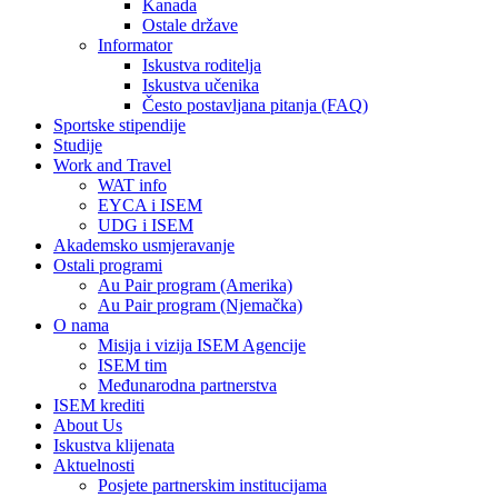
Kanada
Ostale države
Informator
Iskustva roditelja
Iskustva učenika
Često postavljana pitanja (FAQ)
Sportske stipendije
Studije
Work and Travel
WAT info
EYCA i ISEM
UDG i ISEM
Akademsko usmjeravanje
Ostali programi
Au Pair program (Amerika)
Au Pair program (Njemačka)
O nama
Misija i vizija ISEM Agencije
ISEM tim
Međunarodna partnerstva
ISEM krediti
About Us
Iskustva klijenata
Aktuelnosti
Posjete partnerskim institucijama