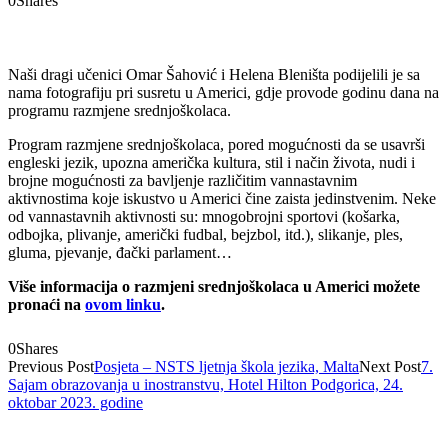
0
Shares
Naši dragi učenici Omar Šahović i Helena Bleništa podijelili je sa
nama fotografiju pri susretu u Americi, gdje provode godinu dana na
programu razmjene srednjoškolaca.
Program razmjene srednjoškolaca, pored mogućnosti da se usavrši
engleski jezik, upozna američka kultura, stil i način života, nudi i
brojne mogućnosti za bavljenje različitim vannastavnim
aktivnostima koje iskustvo u Americi čine zaista jedinstvenim. Neke
od vannastavnih aktivnosti su: mnogobrojni sportovi (košarka,
odbojka, plivanje, američki fudbal, bejzbol, itd.), slikanje, ples,
gluma, pjevanje, đački parlament…
Više informacija o razmjeni srednjoškolaca u Americi možete
pronaći na
ovom linku
.
0
Shares
Previous Post
Posjeta – NSTS ljetnja škola jezika, Malta
Next Post
7.
Sajam obrazovanja u inostranstvu, Hotel Hilton Podgorica, 24.
oktobar 2023. godine