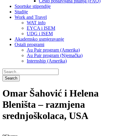
Često postavljana pitanja (FAQ)
Sportske stipendije
Studije
Work and Travel
WAT info
EYCA i ISEM
UDG i ISEM
Akademsko usmjeravanje
Ostali programi
Au Pair program (Amerika)
Au Pair program (Njemačka)
Internship (Amerika)
Omar Šahović i Helena
Bleništa – razmjena
srednjoškolaca, USA