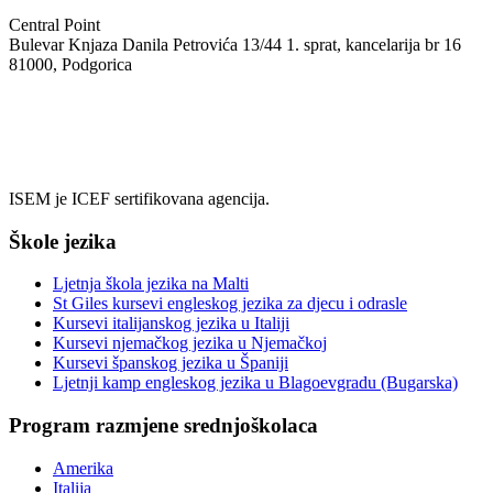
Central Point
Bulevar Knjaza Danila Petrovića 13/44 1. sprat, kancelarija br 16
81000, Podgorica
+382 69 08 55 05
info@isem.agency
ISEM je ICEF sertifikovana agencija.
Škole jezika
Ljetnja škola jezika na Malti
St Giles kursevi engleskog jezika za djecu i odrasle
Kursevi italijanskog jezika u Italiji
Kursevi njemačkog jezika u Njemačkoj
Kursevi španskog jezika u Španiji
Ljetnji kamp engleskog jezika u Blagoevgradu (Bugarska)
Program razmjene srednjoškolaca
Amerika
Italija