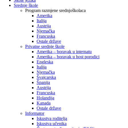
Škole jezika
Srednje škole
Program razmjene srednjoškolaca
Amerika
Italija
Austrija
Njemačka
Francuska
Ostale države
Privatne srednje škole
Amerika – boravak u internatu
Amerika – boravak u host porodici
Engleska
Italija
Njemačka
Švajcarska
Španija
Austrija
Francuska
Holandija
Kanada
Ostale države
Informator
Iskustva roditelja
Iskustva učenika