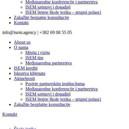
Međunarodne konferencije i partnerstva
ISEM sajmovi i događaji
ISEM ljetnje škole jezika – grupni polasci
Zakažite bespatne konsultacije
Kontakt
info@isem.agency | +382 69 08 55 05
About us
O nama
Misija i vizija
ISEM tim
Međunarodna partnerstva
ISEM krediti
Iskustva klijenata
Aktuelnosti
Posjete partnerskim institucijama
Međunarodne konferencije i partnerstva
ISEM sajmovi i događaji
ISEM ljetnje škole jezika – grupni polasci
Zakažite besplatne konsultacije
Kontakt