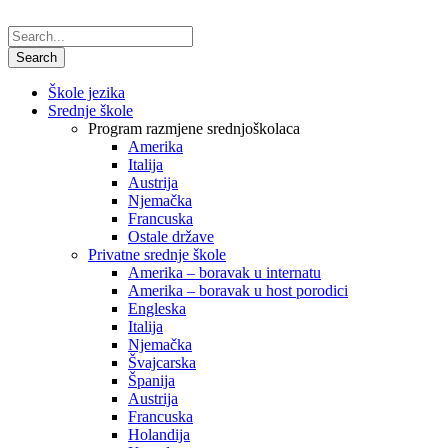
Škole jezika
Srednje škole
Program razmjene srednjoškolaca
Amerika
Italija
Austrija
Njemačka
Francuska
Ostale države
Privatne srednje škole
Amerika – boravak u internatu
Amerika – boravak u host porodici
Engleska
Italija
Njemačka
Švajcarska
Španija
Austrija
Francuska
Holandija