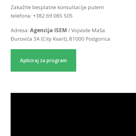
Zakažite besplatne konsultacije putem
telefona: +382 69 085 505
Adresa:
Agencija ISEM
/ Vojvode Maša
Đurovića 3A (City Kvart), 81000 Podgorica
Apliciraj za program