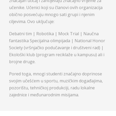
značajan uticaj i zahtijevaju značajno vrijeme za
učenike. Učenici koji su članovi ovih organizacija
obično posvećuju mnogo sati grupi i njenim
ciljevima. Ovo uključuje:
Debatni tim | Robotika | Mock Trial | Naučna
fantastika Specijalna olimpijada | National Honor
Society (vršnjačko podučavanje i društveni rad) |
Ekološki klub (program reciklaže u kampusu) ali i
brojne druge.
Pored toga, mnogi studenti značajno doprinose
svojim učešćem u sportu, muzičkim događajima,
pozorištu, tehničkoj produkciji, radu lokalne
zajednice i međunarodnim misijama.