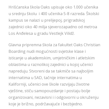
Hrišćanska škola Oaks upisuje oko 1.000 učenika
u srednju školu i 400 učenika 5-8 razreda. Školski
kampus se nalazi u prelijepoj, prigradskoj
zajednici oko 40 milja sjeverozapadno od metroa
Los Anđelesa u gradu Vestlejk Vilidž.
Glavna pripremna škola za fakultet Oaks Christian
Boarding nudi mogućnosti svjetske klase i
isticanje u akademskim, umjetničkim i atletskim
oblastima u raznolikoj zajednici u kojoj učenici
napreduju. Stvoreni da se takmiče sa najboljim
internatima u SAD, tačnije internatima u
Kaliforniji, učenici ove škole razvijaju životne
vještine, stiču samopouzdanje i postaju bolje
organizovani, nezavisni i i odgovorni u okruženju
koje je brižno, podržavajuće i bezbjedno.