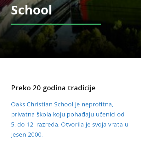
School
Preko 20 godina tradicije
Oaks Christian School je neprofitna,
privatna škola koju pohađaju učenici od
5. do 12. razreda. Otvorila je svoja vrata u
jesen 2000.