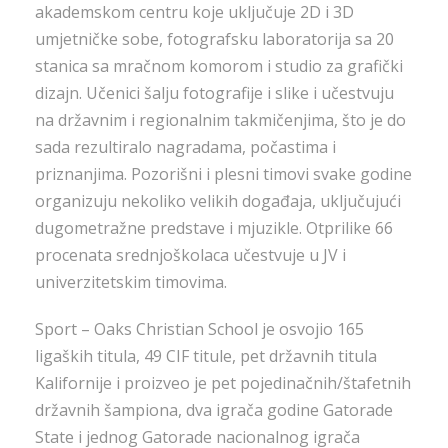
akademskom centru koje uključuje 2D i 3D
umjetničke sobe, fotografsku laboratorija sa 20
stanica sa mračnom komorom i studio za grafički
dizajn. Učenici šalju fotografije i slike i učestvuju
na državnim i regionalnim takmičenjima, što je do
sada rezultiralo nagradama, počastima i
priznanjima. Pozorišni i plesni timovi svake godine
organizuju nekoliko velikih događaja, uključujući
dugometražne predstave i mjuzikle. Otprilike 66
procenata srednjoškolaca učestvuje u JV i
univerzitetskim timovima.
Sport – Oaks Christian School je osvojio 165
ligaških titula, 49 CIF titule, pet državnih titula
Kalifornije i proizveo je pet pojedinačnih/štafetnih
državnih šampiona, dva igrača godine Gatorade
State i jednog Gatorade nacionalnog igrača