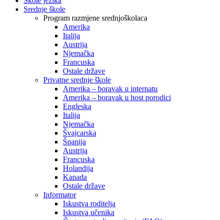
Škole jezika
Srednje škole
Program razmjene srednjoškolaca
Amerika
Italija
Austrija
Njemačka
Francuska
Ostale države
Privatne srednje škole
Amerika – boravak u internatu
Amerika – boravak u host porodici
Engleska
Italija
Njemačka
Švajcarska
Španija
Austrija
Francuska
Holandija
Kanada
Ostale države
Informator
Iskustva roditelja
Iskustva učenika