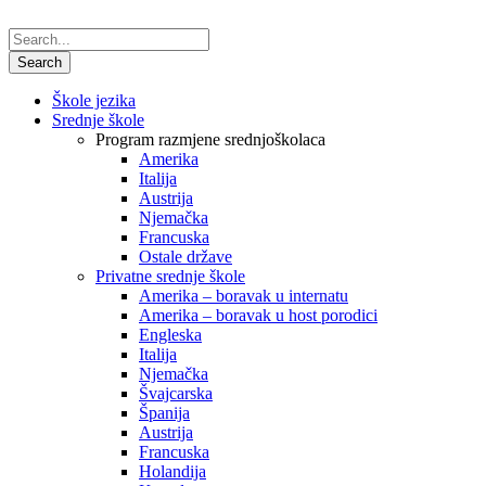
Škole jezika
Srednje škole
Program razmjene srednjoškolaca
Amerika
Italija
Austrija
Njemačka
Francuska
Ostale države
Privatne srednje škole
Amerika – boravak u internatu
Amerika – boravak u host porodici
Engleska
Italija
Njemačka
Švajcarska
Španija
Austrija
Francuska
Holandija