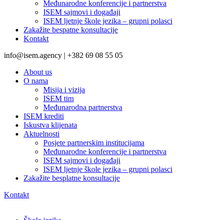
Međunarodne konferencije i partnerstva
ISEM sajmovi i događaji
ISEM ljetnje škole jezika – grupni polasci
Zakažite bespatne konsultacije
Kontakt
info@isem.agency | +382 69 08 55 05
About us
O nama
Misija i vizija
ISEM tim
Međunarodna partnerstva
ISEM krediti
Iskustva klijenata
Aktuelnosti
Posjete partnerskim institucijama
Međunarodne konferencije i partnerstva
ISEM sajmovi i događaji
ISEM ljetnje škole jezika – grupni polasci
Zakažite besplatne konsultacije
Kontakt