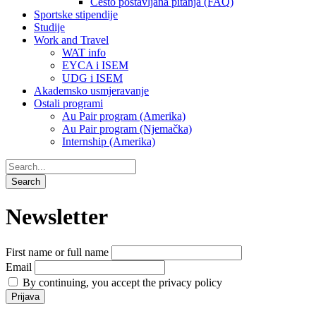
Često postavljana pitanja (FAQ)
Sportske stipendije
Studije
Work and Travel
WAT info
EYCA i ISEM
UDG i ISEM
Akademsko usmjeravanje
Ostali programi
Au Pair program (Amerika)
Au Pair program (Njemačka)
Internship (Amerika)
Newsletter
First name or full name
Email
By continuing, you accept the privacy policy