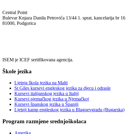
Central Point
Bulevar Knjaza Danila Petrovića 13/44 1. sprat, kancelarija br 16
81000, Podgorica
+382 69 08 55 05
info@isem.agency
ISEM je ICEF sertifikovana agencija.
Škole jezika
Ljetnja škola jezika na Malti
St Giles kursevi engleskog jezika za djecu i odrasle
Kursevi italijanskog jezika u Italiji
Kursevi njemačkog jezika u Njemačkoj
Kursevi španskog jezika u Španiji
Ljetnji kamp engleskog jezika u Blagoevgradu (Bugarska)
Program razmjene srednjoškolaca
Amerika