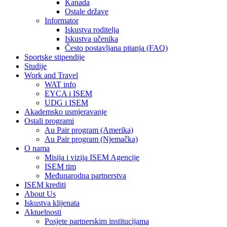
Kanada
Ostale države
Informator
Iskustva roditelja
Iskustva učenika
Često postavljana pitanja (FAQ)
Sportske stipendije
Studije
Work and Travel
WAT info
EYCA i ISEM
UDG i ISEM
Akademsko usmjeravanje
Ostali programi
Au Pair program (Amerika)
Au Pair program (Njemačka)
O nama
Misija i vizija ISEM Agencije
ISEM tim
Međunarodna partnerstva
ISEM krediti
About Us
Iskustva klijenata
Aktuelnosti
Posjete partnerskim institucijama