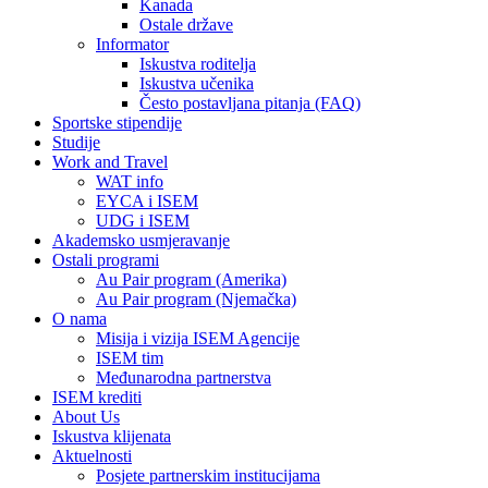
Kanada
Ostale države
Informator
Iskustva roditelja
Iskustva učenika
Često postavljana pitanja (FAQ)
Sportske stipendije
Studije
Work and Travel
WAT info
EYCA i ISEM
UDG i ISEM
Akademsko usmjeravanje
Ostali programi
Au Pair program (Amerika)
Au Pair program (Njemačka)
O nama
Misija i vizija ISEM Agencije
ISEM tim
Međunarodna partnerstva
ISEM krediti
About Us
Iskustva klijenata
Aktuelnosti
Posjete partnerskim institucijama