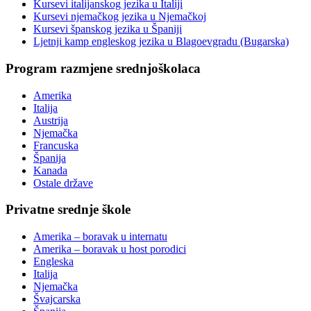
Kursevi italijanskog jezika u Italiji
Kursevi njemačkog jezika u Njemačkoj
Kursevi španskog jezika u Španiji
Ljetnji kamp engleskog jezika u Blagoevgradu (Bugarska)
Program razmjene srednjoškolaca
Amerika
Italija
Austrija
Njemačka
Francuska
Španija
Kanada
Ostale države
Privatne srednje škole
Amerika – boravak u internatu
Amerika – boravak u host porodici
Engleska
Italija
Njemačka
Švajcarska