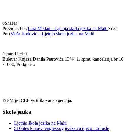
0
Shares
Previous Post
Lara Medan – Ljetnja škola jezika na Malti
Next
Post
Maša Radović – Ljetnja škola jezika na Malti
Central Point
Bulevar Knjaza Danila Petrovića 13/44 1. sprat, kancelarija br 16
81000, Podgorica
+382 69 08 55 05
info@isem.agency
ISEM je ICEF sertifikovana agencija.
Škole jezika
Ljetnja škola jezika na Malti
St Giles kursevi engleskog jezika za djecu i odrasle