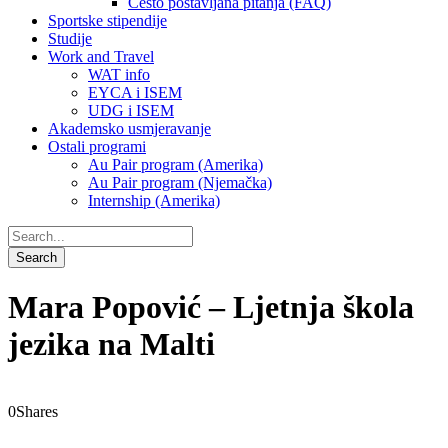
Često postavljana pitanja (FAQ)
Sportske stipendije
Studije
Work and Travel
WAT info
EYCA i ISEM
UDG i ISEM
Akademsko usmjeravanje
Ostali programi
Au Pair program (Amerika)
Au Pair program (Njemačka)
Internship (Amerika)
Mara Popović – Ljetnja škola
jezika na Malti
0
Shares