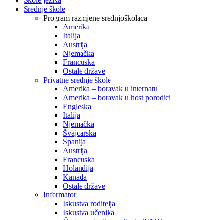
Škole jezika
Srednje škole
Program razmjene srednjoškolaca
Amerika
Italija
Austrija
Njemačka
Francuska
Ostale države
Privatne srednje škole
Amerika – boravak u internatu
Amerika – boravak u host porodici
Engleska
Italija
Njemačka
Švajcarska
Španija
Austrija
Francuska
Holandija
Kanada
Ostale države
Informator
Iskustva roditelja
Iskustva učenika