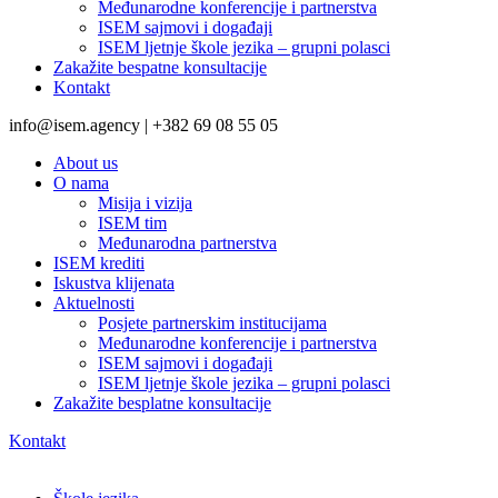
Međunarodne konferencije i partnerstva
ISEM sajmovi i događaji
ISEM ljetnje škole jezika – grupni polasci
Zakažite bespatne konsultacije
Kontakt
info@isem.agency | +382 69 08 55 05
About us
O nama
Misija i vizija
ISEM tim
Međunarodna partnerstva
ISEM krediti
Iskustva klijenata
Aktuelnosti
Posjete partnerskim institucijama
Međunarodne konferencije i partnerstva
ISEM sajmovi i događaji
ISEM ljetnje škole jezika – grupni polasci
Zakažite besplatne konsultacije
Kontakt