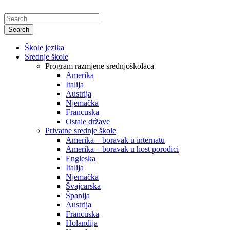
Škole jezika
Srednje škole
Program razmjene srednjoškolaca
Amerika
Italija
Austrija
Njemačka
Francuska
Ostale države
Privatne srednje škole
Amerika – boravak u internatu
Amerika – boravak u host porodici
Engleska
Italija
Njemačka
Švajcarska
Španija
Austrija
Francuska
Holandija