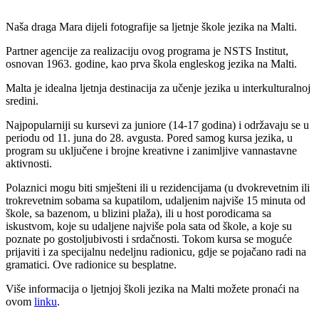
Naša draga Mara dijeli fotografije sa ljetnje škole jezika na Malti.
Partner agencije za realizaciju ovog programa je NSTS Institut,
osnovan 1963. godine, kao prva škola engleskog jezika na Malti.
Malta je idealna ljetnja destinacija za učenje jezika u interkulturalnoj
sredini.
Najpopularniji su kursevi za juniore (14-17 godina) i održavaju se u
periodu od 11. juna do 28. avgusta. Pored samog kursa jezika, u
program su uključene i brojne kreativne i zanimljive vannastavne
aktivnosti.
Polaznici mogu biti smješteni ili u rezidencijama (u dvokrevetnim ili
trokrevetnim sobama sa kupatilom, udaljenim najviše 15 minuta od
škole, sa bazenom, u blizini plaža), ili u host porodicama sa
iskustvom, koje su udaljene najviše pola sata od škole, a koje su
poznate po gostoljubivosti i srdačnosti. Tokom kursa se moguće
prijaviti i za specijalnu nedeljnu radionicu, gdje se pojačano radi na
gramatici. Ove radionice su besplatne.
Više informacija o ljetnjoj školi jezika na Malti možete pronaći na
ovom
linku
.