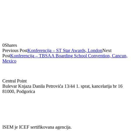
0
Shares
Previous Post
Konferencija – ST Star Awards, London
Next
Post
Konferencija – TBSAA Boarding School Convention, Cancun,
Mexico
Central Point
Bulevar Knjaza Danila Petrovića 13/44 1. sprat, kancelarija br 16
81000, Podgorica
+382 69 08 55 05
info@isem.agency
ISEM je ICEF sertifikovana agencija.