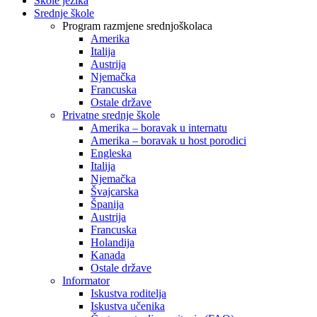
Škole jezika
Srednje škole
Program razmjene srednjoškolaca
Amerika
Italija
Austrija
Njemačka
Francuska
Ostale države
Privatne srednje škole
Amerika – boravak u internatu
Amerika – boravak u host porodici
Engleska
Italija
Njemačka
Švajcarska
Španija
Austrija
Francuska
Holandija
Kanada
Ostale države
Informator
Iskustva roditelja
Iskustva učenika