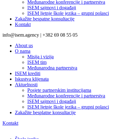
Međunarodne konferencije i partnerstva
ISEM sajmovi i događaji
ISEM ljetnje škole jezika – grupni polasci
Zakažite bespatne konsultacije
Kontakt
info@isem.agency | +382 69 08 55 05
About us
O nama
Misija i vizija
ISEM tim
Međunarodna partnerstva
ISEM krediti
Iskustva klijenata
Aktuelnosti
Posjete partnerskim institucijama
Međunarodne konferencije i partnerstva
ISEM sajmovi i događaji
ISEM ljetnje škole jezika – grupni polasci
Zakažite besplatne konsultacije
Kontakt