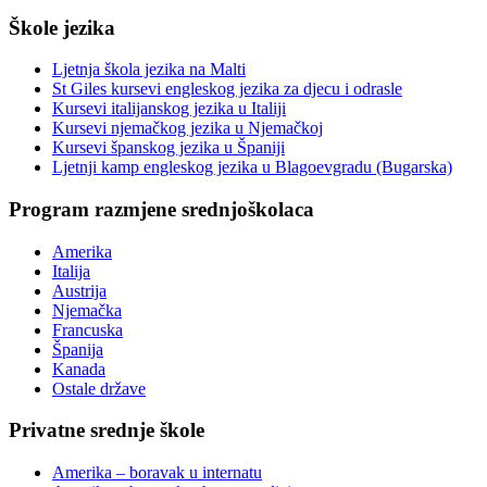
Škole jezika
Ljetnja škola jezika na Malti
St Giles kursevi engleskog jezika za djecu i odrasle
Kursevi italijanskog jezika u Italiji
Kursevi njemačkog jezika u Njemačkoj
Kursevi španskog jezika u Španiji
Ljetnji kamp engleskog jezika u Blagoevgradu (Bugarska)
Program razmjene srednjoškolaca
Amerika
Italija
Austrija
Njemačka
Francuska
Španija
Kanada
Ostale države
Privatne srednje škole
Amerika – boravak u internatu