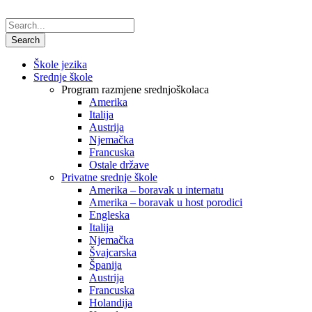
Škole jezika
Srednje škole
Program razmjene srednjoškolaca
Amerika
Italija
Austrija
Njemačka
Francuska
Ostale države
Privatne srednje škole
Amerika – boravak u internatu
Amerika – boravak u host porodici
Engleska
Italija
Njemačka
Švajcarska
Španija
Austrija
Francuska
Holandija