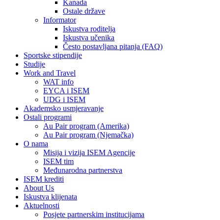
Kanada
Ostale države
Informator
Iskustva roditelja
Iskustva učenika
Često postavljana pitanja (FAQ)
Sportske stipendije
Studije
Work and Travel
WAT info
EYCA i ISEM
UDG i ISEM
Akademsko usmjeravanje
Ostali programi
Au Pair program (Amerika)
Au Pair program (Njemačka)
O nama
Misija i vizija ISEM Agencije
ISEM tim
Međunarodna partnerstva
ISEM krediti
About Us
Iskustva klijenata
Aktuelnosti
Posjete partnerskim institucijama