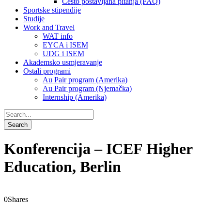
Često postavljana pitanja (FAQ)
Sportske stipendije
Studije
Work and Travel
WAT info
EYCA i ISEM
UDG i ISEM
Akademsko usmjeravanje
Ostali programi
Au Pair program (Amerika)
Au Pair program (Njemačka)
Internship (Amerika)
Konferencija – ICEF Higher
Education, Berlin
0
Shares