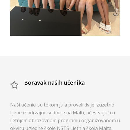
Boravak naših učenika
Naši učenici su tokom jula proveli dvije izuzetno
lijepe i sadržajne sedmice na Malti, učestvujući u
ljetnjem obrazovnom programu organizovanom u
okviru ugledne škole NSTS Ljetnja škola Malta.