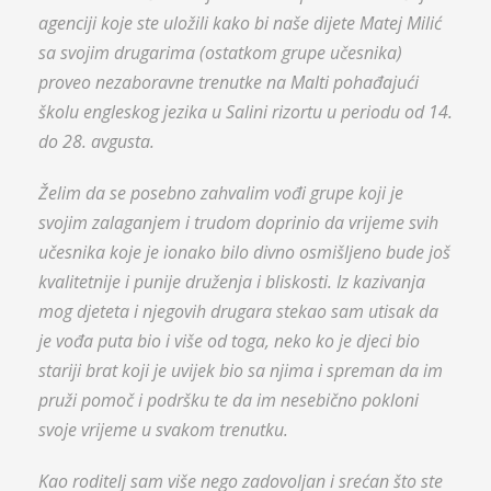
agenciji koje ste uložili kako bi naše dijete Matej Milić
sa svojim drugarima (ostatkom grupe učesnika)
proveo nezaboravne trenutke na Malti pohađajući
školu engleskog jezika u Salini rizortu u periodu od 14.
do 28. avgusta.
Želim da se posebno zahvalim vođi grupe koji je
svojim zalaganjem i trudom doprinio da vrijeme svih
učesnika koje je ionako bilo divno osmišljeno bude još
kvalitetnije i punije druženja i bliskosti. Iz kazivanja
mog djeteta i njegovih drugara stekao sam utisak da
je vođa puta bio i više od toga, neko ko je djeci bio
stariji brat koji je uvijek bio sa njima i spreman da im
pruži pomoč i podršku te da im nesebično pokloni
svoje vrijeme u svakom trenutku.
Kao roditelj sam više nego zadovoljan i srećan što ste