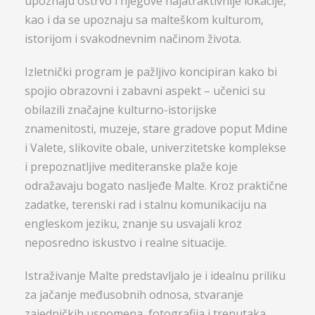
upoznaju ostrvo i njegove najatraktivnije lokacije,
kao i da se upoznaju sa malteškom kulturom,
istorijom i svakodnevnim načinom života.
Izletnički program je pažljivo koncipiran kako bi
spojio obrazovni i zabavni aspekt – učenici su
obilazili značajne kulturno-istorijske
znamenitosti, muzeje, stare gradove poput Mdine
i Valete, slikovite obale, univerzitetske komplekse
i prepoznatljive mediteranske plaže koje
odražavaju bogato nasljeđe Malte. Kroz praktične
zadatke, terenski rad i stalnu komunikaciju na
engleskom jeziku, znanje su usvajali kroz
neposredno iskustvo i realne situacije.
Istraživanje Malte predstavljalo je i idealnu priliku
za jačanje međusobnih odnosa, stvaranje
zajedničkih uspomena, fotografija i trenutaka