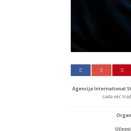
Agencija International 
sada već tra
Organi
Učesni