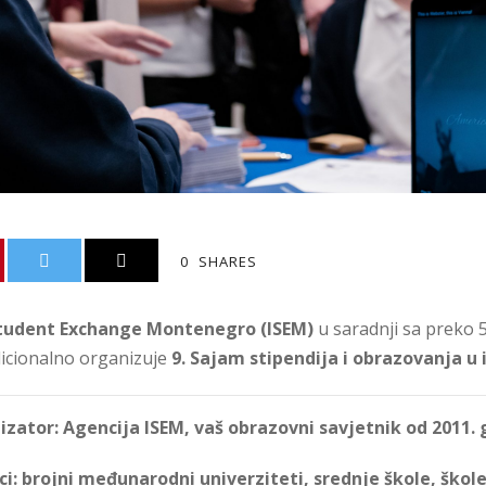
0
SHARES
Student Exchange Montenegro (ISEM)
u saradnji sa preko
dicionalno organizuje
9. S
ajam stipendija i obrazovanja u 
zator: Agencija ISEM, vaš obrazovni savjetnik od 2011.
ci: brojni međunarodni univerziteti, srednje škole, škole