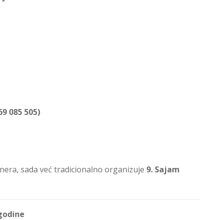
9 085 505)
era, sada već tradicionalno organizuje
9. S
ajam
 godine