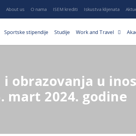
About us
O nama
ISEM krediti
Iskustva klijenata
Aktu
Sportske stipendije
Studije
Work and Travel
Aka
a i obrazovanja u ino
5. mart 2024. godine