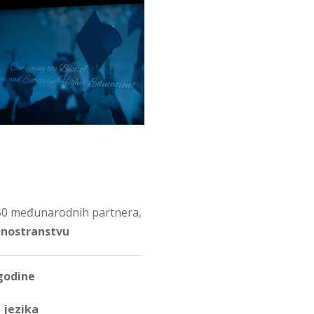
 50 međunarodnih partnera,
inostranstvu
 godine
 jezika