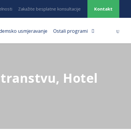
elnosti
Zakažite besplatne konsultacije
Kontakt
demsko usmjeravanje
Ostali programi
stranstvu, Hotel