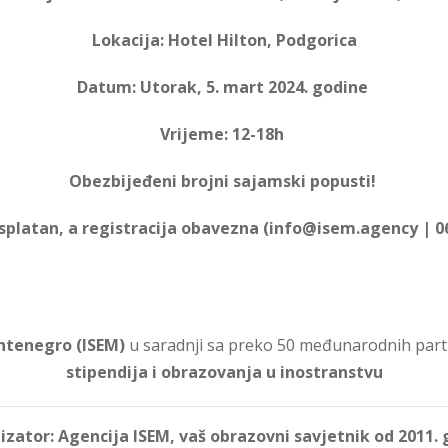
Lokacija: Hotel Hilton, Podgorica
Datum: Utorak, 5. mart 2024. godine
Vrijeme: 12-18h
Obezbijeđeni brojni sajamski popusti!
splatan,
a
registracija obavezna (info@isem.agency | 06
ntenegro (ISEM)
u saradnji sa preko 50 međunarodnih partn
stipendija i obrazovanja u inostranstvu
zator: Agencija ISEM, vaš obrazovni savjetnik od 2011.