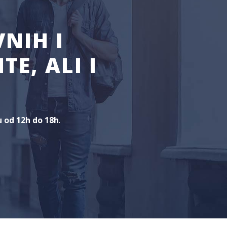
NIH I
E, ALI I
u od 12h do 18h
.