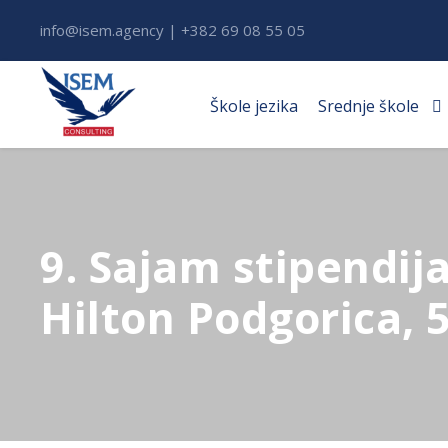
info@isem.agency | +382 69 08 55 05
Škole jezika
Srednje škole
9. Sajam stipendij
Hilton Podgorica, 