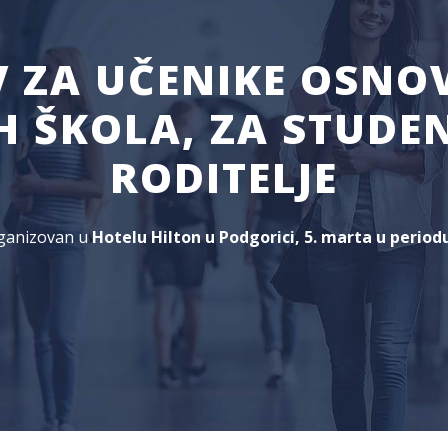
V ZA UČENIKE OSNOV
H ŠKOLA, ZA STUDENT
RODITELJE
rganizovan u
Hotelu Hilton u Podgorici, 5. marta u period