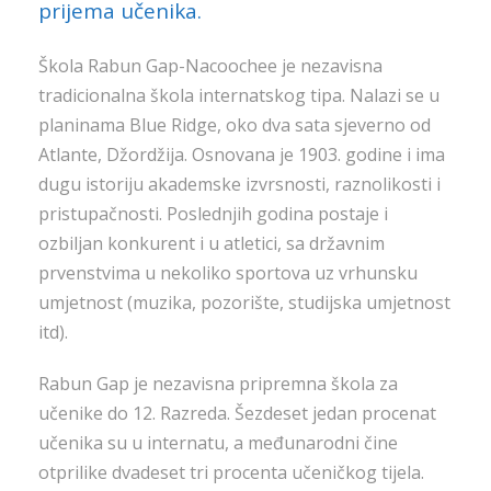
prijema učenika.
Škola Rabun Gap-Nacoochee je nezavisna
tradicionalna škola internatskog tipa. Nalazi se u
planinama Blue Ridge, oko dva sata sjeverno od
Atlante, Džordžija. Osnovana je 1903. godine i ima
dugu istoriju akademske izvrsnosti, raznolikosti i
pristupačnosti. Poslednjih godina postaje i
ozbiljan konkurent i u atletici, sa državnim
prvenstvima u nekoliko sportova uz vrhunsku
umjetnost (muzika, pozorište, studijska umjetnost
itd).
Rabun Gap je nezavisna pripremna škola za
učenike do 12. Razreda. Šezdeset jedan procenat
učenika su u internatu, a međunarodni čine
otprilike dvadeset tri procenta učeničkog tijela.