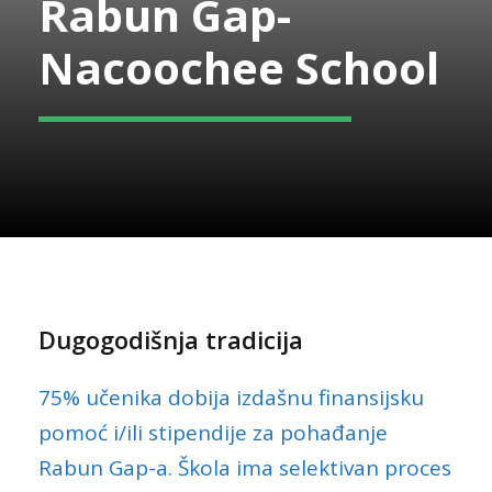
Rabun Gap-
Nacoochee School
Dugogodišnja tradicija
75% učenika dobija izdašnu finansijsku
pomoć i/ili stipendije za pohađanje
Rabun Gap-a. Škola ima selektivan proces