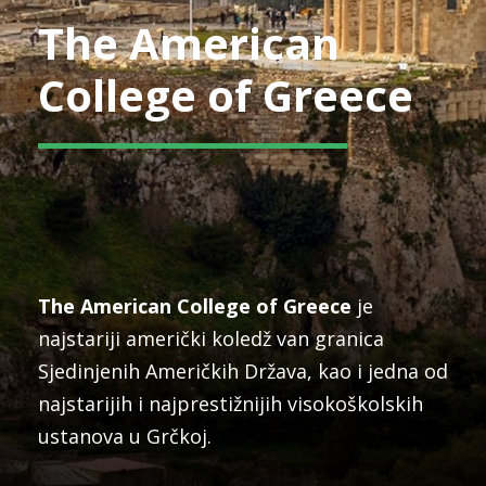
The American
College of Greece
The American College of Greece
je
najstariji američki koledž van granica
Sjedinjenih Američkih Država, kao i jedna od
najstarijih i najprestižnijih visokoškolskih
ustanova u Grčkoj.