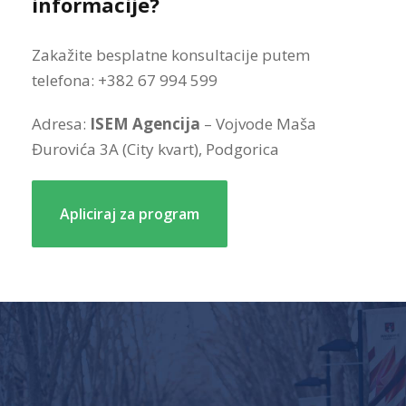
informacije?
Zakažite besplatne konsultacije putem
telefona: +382 67 994 599
Adresa:
ISEM Agencija
– Vojvode Maša
Đurovića 3A (City kvart), Podgorica
Apliciraj za program