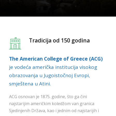
Tradicija od 150 godina
The American College of Greece (ACG)
je vodeća američka institucija visokog
obrazovanja u Jugoistočnoj Evropi,
smještena u Atini.
ACG osnovan je 1875. godine, što ga čini
najstarijim američkim koledžom van granica
Sjedinjenih Država, kao i jednim od najstarijih i